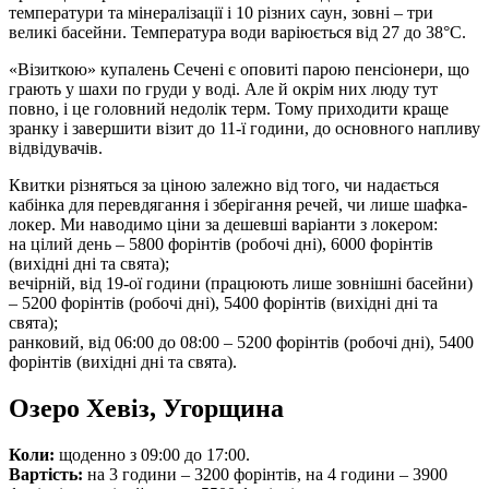
температури та мінералізації і 10 різних саун, зовні – три
великі басейни. Температура води варіюється від 27 до 38°С.
«Візиткою» купалень Сечені є оповиті парою пенсіонери, що
грають у шахи по груди у воді. Але й окрім них люду тут
повно, і це головний недолік терм. Тому приходити краще
зранку і завершити візит до 11-ї години, до основного напливу
відвідувачів.
Квитки різняться за ціною залежно від того, чи надається
кабінка для перевдягання і зберігання речей, чи лише шафка-
локер. Ми наводимо ціни за дешевші варіанти з локером:
на цілий день – 5800 форінтів (робочі дні), 6000 форінтів
(вихідні дні та свята);
вечірній, від 19-ої години (працюють лише зовнішні басейни)
– 5200 форінтів (робочі дні), 5400 форінтів (вихідні дні та
свята);
ранковий, від 06:00 до 08:00 – 5200 форінтів (робочі дні), 5400
форінтів (вихідні дні та свята).
Озеро Хевіз, Угорщина
Коли:
щоденно з 09:00 до 17:00.
Вартість:
на 3 години – 3200 форінтів, на 4 години – 3900