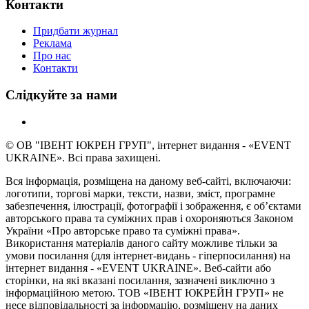
Контакти
Придбати журнал
Реклама
Про нас
Контакти
Слідкуйте за нами
© ОВ "ІВЕНТ ЮКРЕН ГРУП", інтернет видання - «EVENT
UKRAINE». Всі права захищені.
Вся інформація, розміщена на даному веб-сайті, включаючи:
логотипи, торгові марки, тексти, назви, зміст, програмне
забезпечення, ілюстрації, фотографії і зображення, є об’єктами
авторського права та суміжних прав і охороняються Законом
України «Про авторське право та суміжні права».
Використання матеріалів даного сайту можливе тільки за
умови посилання (для інтернет-видань - гіперпосилання) на
інтернет видання - «EVENT UKRAINE». Веб-сайти або
сторінки, на які вказані посилання, зазначені виключно з
інформаційною метою. ТОВ «ІВЕНТ ЮКРЕЙН ГРУП» не
несе відповідальності за інформацію, розміщену на даних