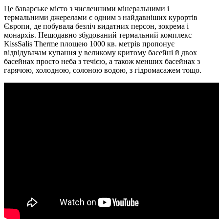
Це баварське місто з численними мінеральними і
термальними джерелами є одним з найдавніших курортів
Європи, де побувала безліч видатних персон, зокрема і
монархів. Нещодавно збудований термальний комплекс
KissSalis Therme площею 1000 кв. метрів пропонує
відвідувачам купання у великому критому басейні й двох
басейнах просто неба з течією, а також менших басейнах з
гарячою, холодною, солоною водою, з гідромасажем тощо.