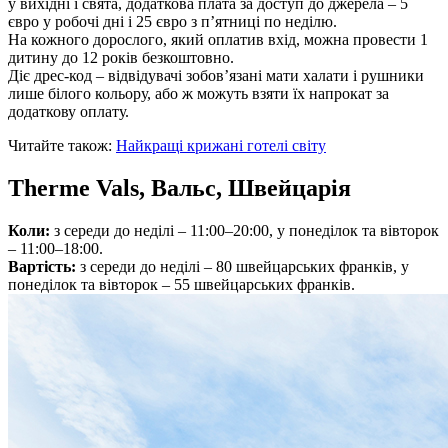
у вихідні і свята, додаткова плата за доступ до джерела – 5
євро у робочі дні і 25 євро з п’ятниці по неділю.
На кожного дорослого, який оплатив вхід, можна провести 1
дитину до 12 років безкоштовно.
Діє дрес-код – відвідувачі зобов’язані мати халати і рушники
лише білого кольору, або ж можуть взяти їх напрокат за
додаткову оплату.
Читайте також:
Найкращі крижані готелі світу
Therme Vals, Вальс, Швейцарія
Коли:
з середи до неділі – 11:00–20:00, у понеділок та вівторок
– 11:00–18:00.
Вартість:
з середи до неділі – 80 швейцарських франків, у
понеділок та вівторок – 55 швейцарських франків.