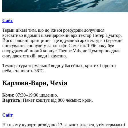
Сайт
Терми цікаві тим, що до їхньої розбудови долучився
всесвітньо відомий швейцарський архітектор Петер Цумтор.
Його головні принципи – це вдумлива архітектура і бережне
вписування споруди у ландшафт. Саме так 1996 року був
споруджений новий корпус Therme Vals, де Цумтор поєднав
силу двох стихій, води і каменю.
Температура термальної води у басейнах, критих і просто
неба, становить 36°С.
Карлови-Вари, Чехія
Коли:
07:30–19:30 щоденно.
Вартість:
Пакет коштує від 800 чеських крон.
Сайт
На цьому курорті розвідано 13 гарячих джерел, утім термальні