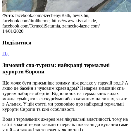
Фото: facebook.com/SzechenyiBath, heviz.hu,
facebook.com/tiroltherme, https://www.kisssalis.de,
facebook.com/TermediSaturnia, zamecke-lazne.com/
14/01/2020
Подiлитися
Гід
Зимовий спа-туризм: найкращі термальні
курорти Європи
Що може бути приємніше взимку, ніж релакс у гарячій воді? А
якщо це басейн з чудовим краєвидом? Недарма зимовий спа-
туризм набирає обертів. Відпочинок на термальних водах
можна суміщати з екскурсіями або з катанням на лижах, як-от
в Альпах. У цій статті ми розповімо про найкращі термальні
курорти Європи та їхні особливості.
Вода з термальних джерел має лікувальні властивості, тому на
сайті кожної терми завжди є перелік показань до купання саме
у ній – а також і застережень, якщо такі є.