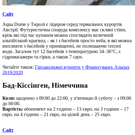
Cайт
Aqua Dome у Тиролі є лідером серед термальних курортів
Австрії. Футуристична споруда комплексу має скляні стіни,
крізь які під час купання можна споглядати величний
альпійський краєвид – як і з басейнів просто неба, в які можна
випливти з басейнів у приміщенні, не полишаючи теплої
води. Загалом тут 12 басейнів з температурою 34–36°C, є
гідромасажери та гірки, а також 7 саун.
Читайте також:
Гірськолижні курорти у Французьких Альпах
2019/2020
Бад-Кіссінген, Німеччина
Коли:
щоденно з 09:00 до 22:00, у п'ятницю й суботу – з 09:00
до 00:00.
Вартість:
абонемент на 2 години – 13 євро, на 3 години – 17
євро, на 4 години – 21 євро, на цілий день – 25 євро.
Сайт