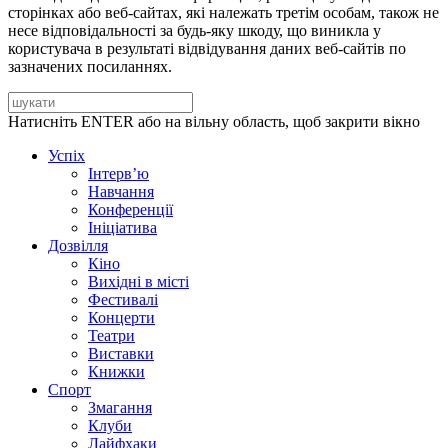
сторінках або веб-сайтах, які належать третім особам, також не
несе відповідальності за будь-яку шкоду, що виникла у
користувача в результаті відвідування даних веб-сайтів по
зазначених посиланнях.
Натисніть ENTER або на вільну область, щоб закрити вікно
Успіх
Інтерв’ю
Навчання
Конференції
Ініціатива
Дозвілля
Кіно
Вихідні в місті
Фестивалі
Концерти
Театри
Виставки
Книжки
Спорт
Змагання
Клуби
Лайфхаки