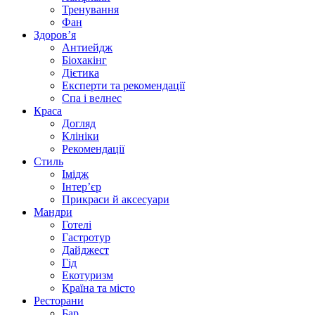
Тренування
Фан
Здоров’я
Антиейдж
Біохакінг
Дієтика
Експерти та рекомендації
Спа i велнес
Краса
Догляд
Клініки
Рекомендації
Стиль
Імідж
Інтер’єр
Прикраси й аксесуари
Мандри
Готелі
Гастротур
Дайджест
Гід
Екотуризм
Країна та місто
Ресторани
Бар