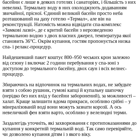
басейни є лише в деяких готелях і санаторіях, і більшість з них
невеликі. Термальну воду в них охолоджують додаванням
звичайної, прісної. Єдиний великий басейн просто неба
розташований на даху готелю «Термал», але він на
реконструкції. Натомість можна відвідати спа-комплекс
«Замкові лазні», де є критий басейн з нерозведеною
термальною водою з двох власних джерел, температура якої
становить 36°С. Окрім купання, гостям пропонується низка
спа- і релакс-процедур.
Найдешевший пакет коштує 800–950 чеських крон залежно
від сезону і включає 2 години перебування у спа-зоні з
доступом до термального басейну, двох саун і всіх велнес-
процедур.
Збираючись на відпочинок на термальних водах, не забудьте
взяти з собою рушник, гумові капці й купальну шапочку
(нерідко без них вхід у басейни заборонений), за можливості –
халат. Краще залишити вдома прикраси, особливо срібні – у
мінералізованій воді вони можуть зазнати корозії. А ось
невеличкий фен взяти варто, особливо у велелюдні терми.
Заздалегідь уточніть, які захворювання є протипоказаннями до
купання у конкретній термальній воді. Так само перевіряйте,
чи дозволено купання дітям і з якого віку.