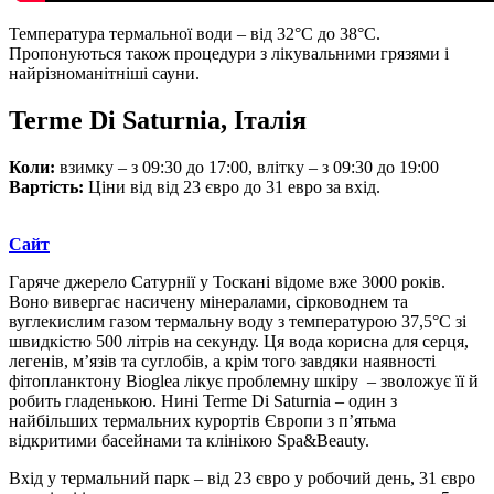
Температура термальної води – від 32°C до 38°C.
Пропонуються також процедури з лікувальними грязями і
найрізноманітніші сауни.
Terme Di Saturnia, Італія
Коли:
взимку – з 09:30 до 17:00, влітку – з 09:30 до 19:00
Вартість:
Ціни від від 23 євро до 31 евро за вхід.
Сайт
Гаряче джерело Сатурнії у Тоскані відоме вже 3000 років.
Воно вивергає насичену мінералами, сірководнем та
вуглекислим газом термальну воду з температурою 37,5°C зі
швидкістю 500 літрів на секунду. Ця вода корисна для серця,
легенів, м’язів та суглобів, а крім того завдяки наявності
фітопланктону Bioglea лікує проблемну шкіру – зволожує її й
робить гладенькою. Нині Terme Di Saturnia – один з
найбільших термальних курортів Європи з п’ятьма
відкритими басейнами та клінікою Spa&Beauty.
Вхід у термальний парк – від 23 євро у робочий день, 31 євро