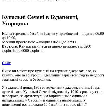
Купальні Сечені в Будапешті,
Угорщина
Коли:
термальні басейни і сауни у приміщенні – щодня з 06:00
до 19:00,
басейни просто неба – щодня з 06:00 до 22:00.
Вартість:
Квитки різняться за ціною залежно: від 5200
форінтів до 6000 форінтів.
Сайт
Якщо ви мрієте про купальні на гарячих джерелах, але, як
кажуть, «не за всі гроші», ідеальним варіантом будуть недорогі
термальні курорти Угорщини.
У Будапешті понад 130 геотермальних джерел, а отже, і терм
дуже багато. Купальні Сечені, збудовані у 1910-х роках у стилі
необароко, за архітектурним вирішенням є одними з
найцікавіших у Європі – й одними з найбільших. У
приміщенні розташовано 15 басейнів з водою різної