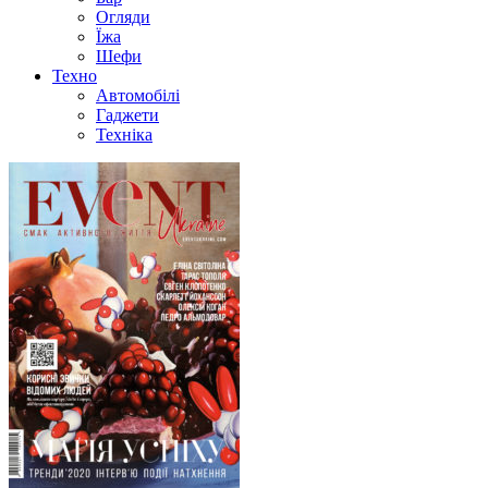
Огляди
Їжа
Шефи
Техно
Автомобілі
Гаджети
Техніка