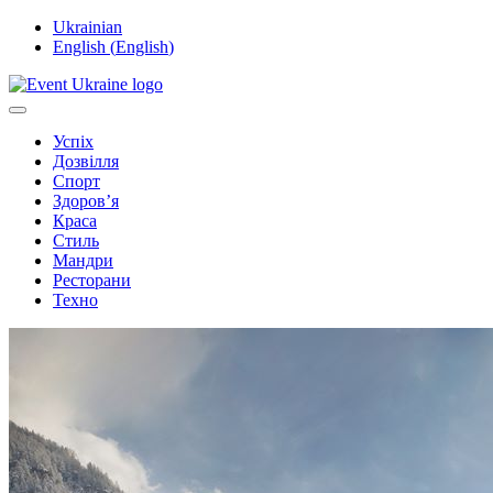
Ukrainian
English
(
English
)
Успіх
Дозвілля
Спорт
Здоров’я
Краса
Стиль
Мандри
Ресторани
Техно