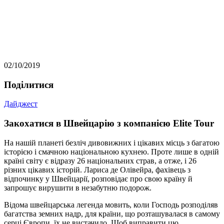
02/10/2019
Подiлитися
Дайджест
Закохатися в Швейцарію з компанією Elite Tour
На нашій планеті безліч дивовижних і цікавих місць з багатою
історією і смачною національною кухнею. Проте лише в одній
країні світу є відразу 26 національних страв, а отже, і 26
різних цікавих історій. Лариса де Олівейра, фахівець з
відпочинку у Швейцарії, розповідає про свою країну й
запрошує вирушити в незабутню подорож.
Відома швейцарська легенда мовить, коли Господь розподіляв
багатства земних надр, для країни, що розташувалася в самому
серці Європи, їх не вистачило. Щоб виправити цю