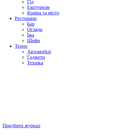
Гід
Екотуризм
Країна та місто
Ресторани
Бар
Огляди
Їжа
Шефи
Техно
Автомобілі
Гаджети
Техніка
Придбати журнал
Підписуйтесь на нашу Facebook-сторінку!