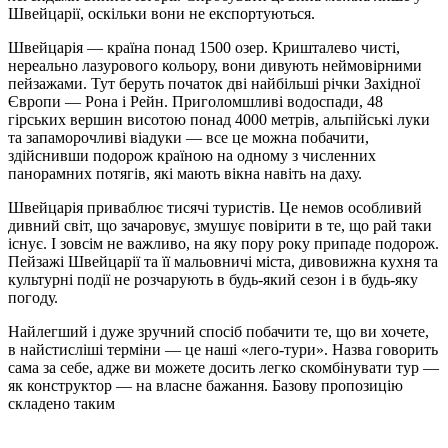
Швейцарії, оскільки вони не експортуються.
Швейцарія — країна понад 1500 озер. Кришталево чисті,
нереально лазурового кольору, вони дивують неймовірними
пейзажами. Тут беруть початок дві найбільші річки Західної
Європи — Рона і Рейн. Приголомшливі водоспади, 48
гірських вершин висотою понад 4000 метрів, альпійські луки
та запаморочливі віадуки — все це можна побачити,
здійснивши подорож країною на одному з численних
панорамних потягів, які мають вікна навіть на даху.
Швейцарія приваблює тисячі туристів. Це немов особливий
дивний світ, що зачаровує, змушує повірити в те, що рай таки
існує. І зовсім не важливо, на яку пору року припаде подорож.
Пейзажі Швейцарії та її мальовничі міста, дивовижна кухня та
культурні події не розчарують в будь-який сезон і в будь-яку
погоду.
Найлегший і дуже зручний спосіб побачити те, що ви хочете,
в найстисліші терміни — це наші «лего-тури». Назва говорить
сама за себе, адже ви можете досить легко скомбінувати тур —
як конструктор — на власне бажання. Базову пропозицію
складено таким