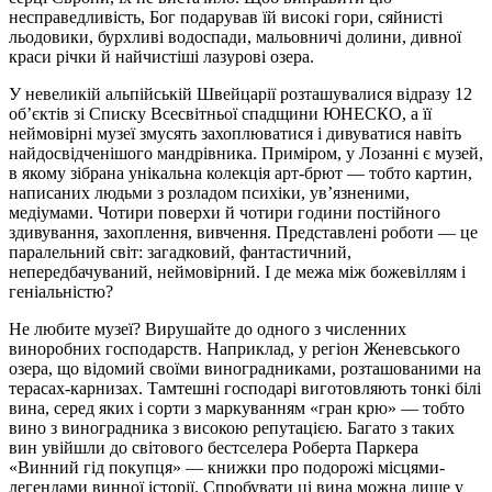
несправедливість, Бог подарував їй високі гори, сяйнисті
льодовики, бурхливі водоспади, мальовничі долини, дивної
краси річки й найчистіші лазурові озера.
У невеликій альпійській Швейцарії розташувалися відразу 12
об’єктів зі Списку Всесвітньої спадщини ЮНЕСКО, а її
неймовірні музеї змусять захоплюватися і дивуватися навіть
найдосвідченішого мандрівника. Приміром, у Лозанні є музей,
в якому зібрана унікальна колекція арт-брют — тобто картин,
написаних людьми з розладом психіки, ув’язненими,
медіумами. Чотири поверхи й чотири години постійного
здивування, захоплення, вивчення. Представлені роботи — це
паралельний світ: загадковий, фантастичний,
непередбачуваний, неймовірний. І де межа між божевіллям і
геніальністю?
Не любите музеї? Вирушайте до одного з численних
виноробних господарств. Наприклад, у регіон Женевського
озера, що відомий своїми виноградниками, розташованими на
терасах-карнизах. Тамтешні господарі виготовляють тонкі білі
вина, серед яких і сорти з маркуванням «гран крю» — тобто
вино з виноградника з високою репутацією. Багато з таких
вин увійшли до світового бестселера Роберта Паркера
«Винний гід покупця» — книжки про подорожі місцями-
легендами винної історії. Спробувати ці вина можна лише у