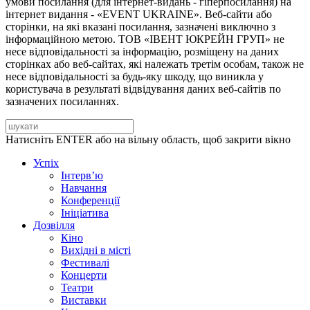
умови посилання (для інтернет-видань - гіперпосилання) на
інтернет видання - «EVENT UKRAINE». Веб-сайти або
сторінки, на які вказані посилання, зазначені виключно з
інформаційною метою. ТОВ «ІВЕНТ ЮКРЕЙН ГРУП» не
несе відповідальності за інформацію, розміщену на даних
сторінках або веб-сайтах, які належать третім особам, також не
несе відповідальності за будь-яку шкоду, що виникла у
користувача в результаті відвідування даних веб-сайтів по
зазначених посиланнях.
Натисніть ENTER або на вільну область, щоб закрити вікно
Успіх
Інтерв’ю
Навчання
Конференції
Ініціатива
Дозвілля
Кіно
Вихідні в місті
Фестивалі
Концерти
Театри
Виставки