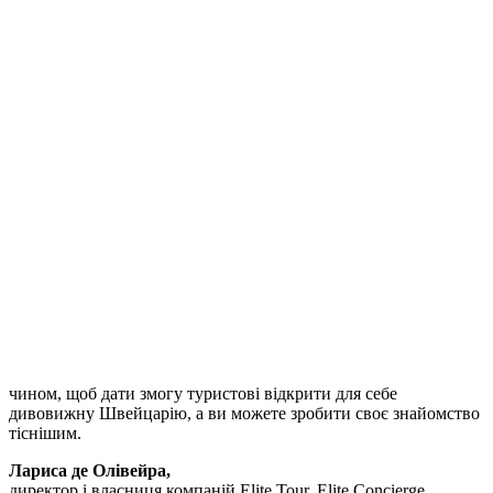
чином, щоб дати змогу туристові відкрити для себе
дивовижну Швейцарію, а ви можете зробити своє знайомство
тіснішим.
Лариса де Олівейра,
директор і власниця компаній Elite Tour, Elite Concierge