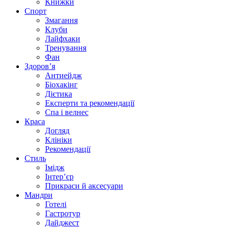
Книжки
Спорт
Змагання
Клуби
Лайфхаки
Тренування
Фан
Здоров’я
Антиейдж
Біохакінг
Дієтика
Експерти та рекомендації
Спа i велнес
Краса
Догляд
Клініки
Рекомендації
Стиль
Імідж
Інтер’єр
Прикраси й аксесуари
Мандри
Готелі
Гастротур
Дайджест