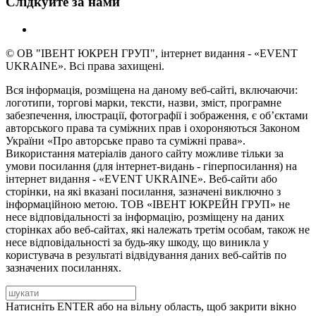
Слідкуйте за нами
© ОВ "ІВЕНТ ЮКРЕН ГРУП", інтернет видання - «EVENT
UKRAINE». Всі права захищені.
Вся інформація, розміщена на даному веб-сайті, включаючи:
логотипи, торгові марки, тексти, назви, зміст, програмне
забезпечення, ілюстрації, фотографії і зображення, є об’єктами
авторського права та суміжних прав і охороняються Законом
України «Про авторське право та суміжні права».
Використання матеріалів даного сайту можливе тільки за
умови посилання (для інтернет-видань - гіперпосилання) на
інтернет видання - «EVENT UKRAINE». Веб-сайти або
сторінки, на які вказані посилання, зазначені виключно з
інформаційною метою. ТОВ «ІВЕНТ ЮКРЕЙН ГРУП» не
несе відповідальності за інформацію, розміщену на даних
сторінках або веб-сайтах, які належать третім особам, також не
несе відповідальності за будь-яку шкоду, що виникла у
користувача в результаті відвідування даних веб-сайтів по
зазначених посиланнях.
Натисніть ENTER або на вільну область, щоб закрити вікно