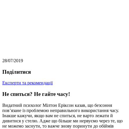
28/07/2019
Подiлитися
Експерти та рекомендації
Не спиться? Не гайте часу!
Видатний психолог Мілтон Еріксон казав, що безсоння
пов’язане із проблемою неправильного використання часу.
Інакше кажучи, якщо вам не спиться, не варто лежати й
дивитися у стелю. Адже що більше ми нервуємо через те, що
не можемо заснути, то важче знову поринути до обіймів