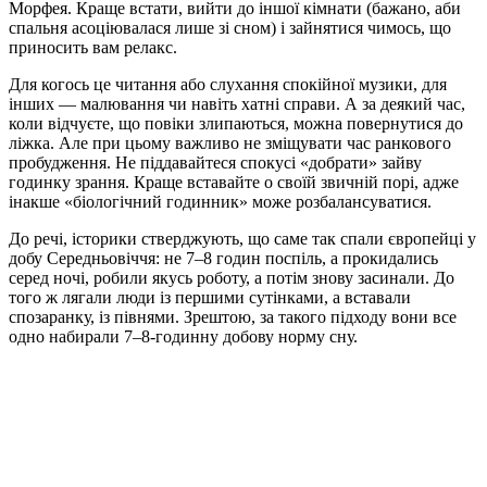
Морфея. Краще встати, вийти до іншої кімнати (бажано, аби
спальня асоціювалася лише зі сном) і зайнятися чимось, що
приносить вам релакс.
Для когось це читання або слухання спокійної музики, для
інших — малювання чи навіть хатні справи. А за деякий час,
коли відчуєте, що повіки злипаються, можна повернутися до
ліжка. Але при цьому важливо не зміщувати час ранкового
пробудження. Не піддавайтеся спокусі «добрати» зайву
годинку зрання. Краще вставайте о своїй звичній порі, адже
інакше «біологічний годинник» може розбалансуватися.
До речі, історики стверджують, що саме так спали європейці у
добу Середньовіччя: не 7–8 годин поспіль, а прокидались
серед ночі, робили якусь роботу, а потім знову засинали. До
того ж лягали люди із першими сутінками, а вставали
спозаранку, із півнями. Зрештою, за такого підходу вони все
одно набирали 7–8-годинну добову норму сну.