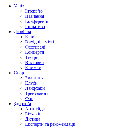
Успіх
Інтерв’ю
Навчання
Конференції
Ініціатива
Дозвілля
Кіно
Вихідні в місті
Фестивалі
Концерти
Театри
Виставки
Книжки
Спорт
Змагання
Клуби
Лайфхаки
Тренування
Фан
Здоров’я
Антиейдж
Біохакінг
Дієтика
Експерти та рекомендації