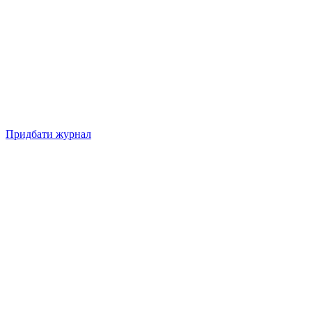
Придбати журнал
Підписуйтесь на нашу Facebook-сторінку!