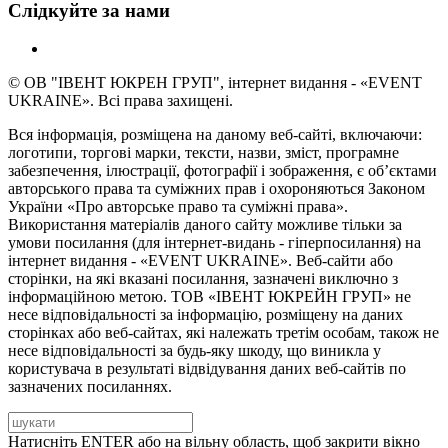
Слідкуйте за нами
© ОВ "ІВЕНТ ЮКРЕН ГРУП", інтернет видання - «EVENT
UKRAINE». Всі права захищені.
Вся інформація, розміщена на даному веб-сайті, включаючи:
логотипи, торгові марки, тексти, назви, зміст, програмне
забезпечення, ілюстрації, фотографії і зображення, є об’єктами
авторського права та суміжних прав і охороняються Законом
України «Про авторське право та суміжні права».
Використання матеріалів даного сайту можливе тільки за
умови посилання (для інтернет-видань - гіперпосилання) на
інтернет видання - «EVENT UKRAINE». Веб-сайти або
сторінки, на які вказані посилання, зазначені виключно з
інформаційною метою. ТОВ «ІВЕНТ ЮКРЕЙН ГРУП» не
несе відповідальності за інформацію, розміщену на даних
сторінках або веб-сайтах, які належать третім особам, також не
несе відповідальності за будь-яку шкоду, що виникла у
користувача в результаті відвідування даних веб-сайтів по
зазначених посиланнях.
Натисніть ENTER або на вільну область, щоб закрити вікно