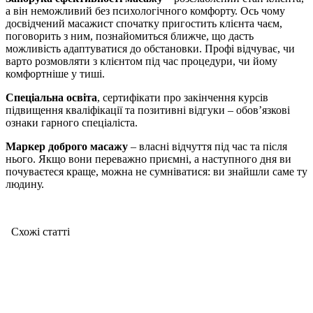
а він неможливий без психологічного комфорту. Ось чому
досвідчений масажист спочатку пригостить клієнта чаєм,
поговорить з ним, познайомиться ближче, що дасть
можливість адаптуватися до обстановки. Профі відчуває, чи
варто розмовляти з клієнтом під час процедури, чи йому
комфортніше у тиші.
Спеціальна освіта
, сертифікати про закінчення курсів
підвищення кваліфікації та позитивні відгуки – обов’язкові
ознаки гарного спеціаліста.
Маркер доброго масажу
– власні відчуття під час та після
нього. Якщо вони переважно приємні, а наступного дня ви
почуваєтеся краще, можна не сумніватися: ви знайшли саме ту
людину.
Схожі статтi