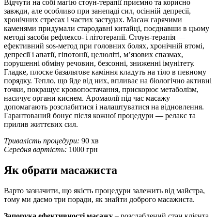
Відчути на собі магію стоун-терапії приємно та корисно
завжди, але особливо при занепаді сил, осінній депресії,
хронічних стресах і частих застудах. Масаж гарячими
каменями придумали стародавні китайці, поєднавши в цьому
методі засоби рефлексо- і літотерапії. Стоун-терапія —
ефективний sos-метод при головних болях, хронічній втомі,
депресії і апатії, гіпотонії, целюліті, м’язових спазмах,
порушенні обміну речовин, безсонні, зниженні імунітету.
Гладке, плоске базальтове каміння кладуть на тіло в певному
порядку. Тепло, що йде від них, впливає на біологічно активні
точки, покращує кровопостачання, прискорює метаболізм,
насичує органи киснем. Аромаолії під час масажу
допомагають розслабитися і налаштуватися на відновлення.
Гарантований бонус після кожної процедури — релакс та
прилив життєвих сил.
Тривалість процедури:
90 хв
Середня вартість:
1000 грн
Як обрати масажиста
Варто зазначити, що якість процедури залежить від майстра,
тому ми даємо три поради, як знайти доброго масажиста.
Запорука ефективності масажу
– розслаблений стан клієнта,