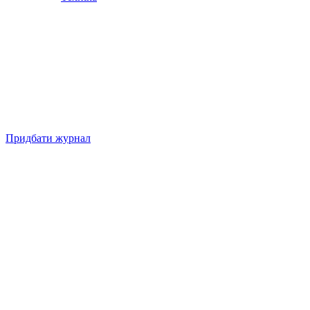
Придбати журнал
Підписуйтесь на нашу Facebook-сторінку!