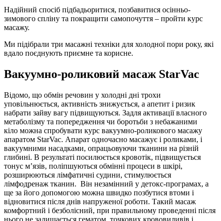
Надійний спосіб підбадьоритися, позбавитися осінньо-
зимового спліну та покращити самопочуття – пройти курс
масажу.
Ми підібрали три масажні техніки для холодної пори року, які
вдало поєднують приємне та корисне.
Вакуумно-роликовий масаж StarVac
Відомо, що обмін речовин у холодні дні трохи
уповільнюється, активність знижується, а апетит і ризик
набрати зайву вагу підвищуються. Задля активації власного
метаболізму та попередження чи боротьби з небажаними
кіло можна спробувати курс вакуумно-роликового масажу
апаратом StarVac. Апарат одночасно масажує і роликами, і
вакуумними насадками, опрацьовуючи тканини на різній
глибині. В результаті посилюється кровотік, підвищується
тонус м’язів, поліпшуються обмінні процеси в шкірі,
розширюються лімфатичні судини, стимулюється
лімфодренаж тканин. Він незамінний у детокс-програмах, а
ще за його допомогою можна швидко позбутися втоми і
відновитися після днів напруженої роботи. Такий масаж
комфортний і безболісний, при правильному проведенні після
нього не залишається гематом, точкових крововиливів і