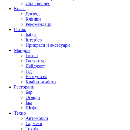
Спа i велнес
Краса
Догляд
Клініки
Рекомендації
Стиль
Імідж
Інтер’єр
Прикраси й аксесуари
Мандри
Готелі
Гастротур
Дайджест
Гід
Екотуризм
Країна та місто
Ресторани
Бар
Огляди
Їжа
Шефи
Техно
Автомобілі
Гаджети
Техніка