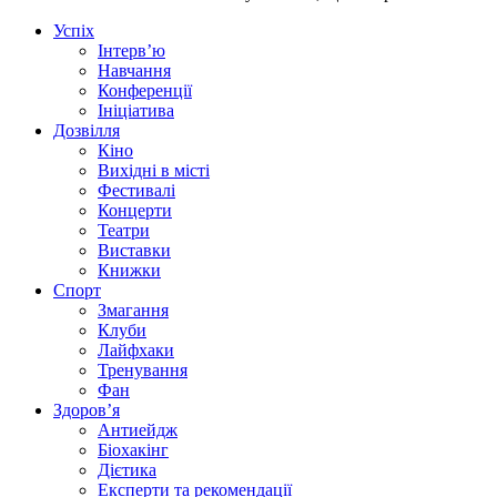
Успіх
Інтерв’ю
Навчання
Конференції
Ініціатива
Дозвілля
Кіно
Вихідні в місті
Фестивалі
Концерти
Театри
Виставки
Книжки
Спорт
Змагання
Клуби
Лайфхаки
Тренування
Фан
Здоров’я
Антиейдж
Біохакінг
Дієтика
Експерти та рекомендації