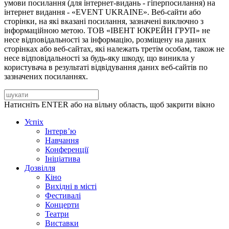
умови посилання (для інтернет-видань - гіперпосилання) на
інтернет видання - «EVENT UKRAINE». Веб-сайти або
сторінки, на які вказані посилання, зазначені виключно з
інформаційною метою. ТОВ «ІВЕНТ ЮКРЕЙН ГРУП» не
несе відповідальності за інформацію, розміщену на даних
сторінках або веб-сайтах, які належать третім особам, також не
несе відповідальності за будь-яку шкоду, що виникла у
користувача в результаті відвідування даних веб-сайтів по
зазначених посиланнях.
Натисніть ENTER або на вільну область, щоб закрити вікно
Успіх
Інтерв’ю
Навчання
Конференції
Ініціатива
Дозвілля
Кіно
Вихідні в місті
Фестивалі
Концерти
Театри
Виставки