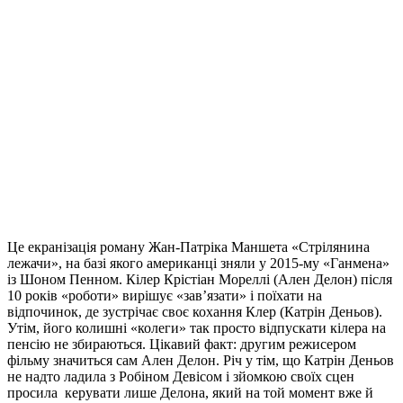
Це екранізація роману Жан-Патріка Маншета «Стрілянина
лежачи», на базі якого американці зняли у 2015-му «Ганмена»
із Шоном Пенном. Кілер Крістіан Мореллі (Ален Делон) після
10 років «роботи» вирішує «зав’язати» і поїхати на
відпочинок, де зустрічає своє кохання Клер (Катрін Деньов).
Утім, його колишні «колеги» так просто відпускати кілера на
пенсію не збираються. Цікавий факт: другим режисером
фільму значиться сам Ален Делон. Річ у тім, що Катрін Деньов
не надто ладила з Робіном Девісом і зйомкою своїх сцен
просила
керувати лише Делона, який на той момент вже й