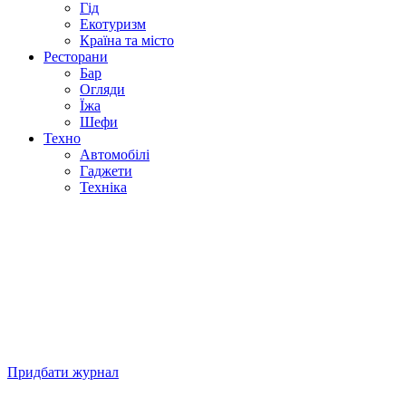
Гід
Екотуризм
Країна та місто
Ресторани
Бар
Огляди
Їжа
Шефи
Техно
Автомобілі
Гаджети
Техніка
Придбати журнал
Підписуйтесь на нашу Facebook-сторінку!