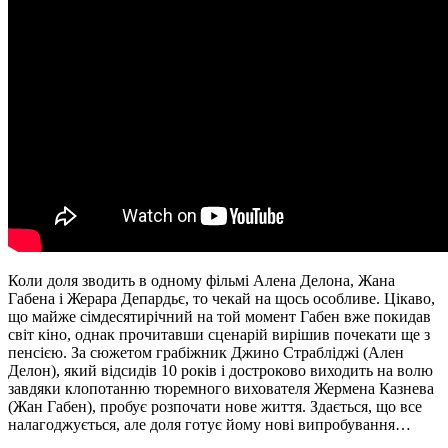
Коли доля зводить в одному фільмі Алена Делона, Жана
Габена і Жерара Депардьє, то чекай на щось особливе. Цікаво,
що майже сімдесятирічний на той момент Габен вже покидав
світ кіно, однак прочитавши сценарій вирішив почекати ще з
пенсією. За сюжетом грабіжник Джино Страбліджі (Ален
Делон), який відсидів 10 років і достроково виходить на волю
завдяки клопотанню тюремного вихователя Жермена Казнева
(Жан Габен), пробує розпочати нове життя. Здається, що все
налагоджується, але доля готує йому нові випробування…