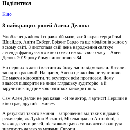
Подiлитися
Кіно
8 найкращих ролей Алена Делона
Улюбленець жінок і справжній мачо, який вкрав серця Ромі
Шнайдер, Аніти Екберг, Бріжит Бардо та ще мільйонів жінок у
всьому світі. 8 листопада свій день народження святкує
легенда французького кіно і секс-символ свого часу – Ален
Делон. 2019 року йому виповнилося 84.
На перших в житті кастингах йому часто відмовляли. Казали:
занадто красивий. На щастя, Алена це аж ніяк не зупинило.
Не маючи кіноосвіти, та всупереч всім прогнозам, йому
вдалося підкорити не лише глядацьку аудиторію, а й
заручитись підтримкою багатьох кінокритиків.
Сам Ален Делон не раз казав: «Я не актор, я артист! Перший в
кіно грає, другий – живе».
А результат такого вміння – запрошення від таких відомих
режисерів, як Лукіно Вісконті, Мікеланджело Антоніоні, а
також десятки ролей, після яких цього синьоокого француза
знатимуть далеко за межами Європи.