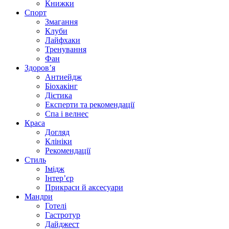
Книжки
Спорт
Змагання
Клуби
Лайфхаки
Тренування
Фан
Здоров’я
Антиейдж
Біохакінг
Дієтика
Експерти та рекомендації
Спа i велнес
Краса
Догляд
Клініки
Рекомендації
Стиль
Імідж
Інтер’єр
Прикраси й аксесуари
Мандри
Готелі
Гастротур
Дайджест