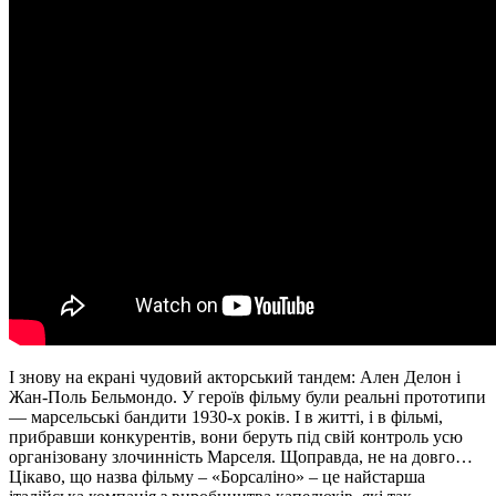
І знову на екрані чудовий акторський тандем: Ален Делон і
Жан-Поль Бельмондо. У героїв фільму були реальні прототипи
— марсельські бандити 1930-х років. І в житті, і в фільмі,
прибравши конкурентів, вони беруть під свій контроль усю
організовану злочинність Марселя. Щоправда, не на довго…
Цікаво, що назва фільму – «Борсаліно» – це найстарша