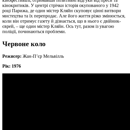
кінофестивалі, отримавши позитивні відгуки від преси та
кінокритиків. У центрі стрічки історія окупованого у 1942
році Парижа, де один містер Кляйн скуповує цінні витвори
мистецтва та їх перепродає. Але його життя різко змінюється,
коли він отримує газету й дізнається, що в нього є двійник-
єврей, – ще один містер Кляйн. Ось тут, разом із увагою
поліції, починаються проблеми.
Червоне коло
Режисер:
Жан-П’єр Мельвілль
Рік: 1976