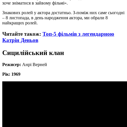
хоче зніматися в зайвому фільмі».
Знакових ролей у актора достатньо. З-поміж них саме сьогодні
– 8 листопада, в день народження актора, ми обрали 8
найкращих ролей.
Читайте також:
Топ-5 фільмів з легендарною
Катрін Деньов
Сицилійський клан
Режисер:
Анрі Верней
Рік: 1969