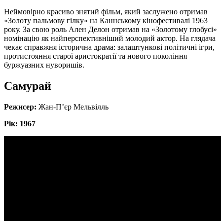
Неймовірно красиво знятий фільм, який заслужено отримав
«Золоту пальмову гілку» на Каннському кінофестивалі 1963
року. За свою роль Ален Делон отримав на «Золотому глобусі»
номінацію як найперспективніший молодий актор. На глядача
чекає справжня історична драма: залаштункові політичні ігри,
протистояння старої аристократії та нового покоління
буржуазних нуворишів.
Самурай
Режисер:
Жан-П’єр Мельвілль
Рік: 1967