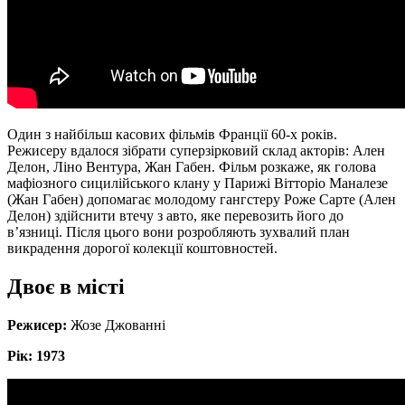
Один з найбільш касових фільмів Франції 60-х років.
Режисеру вдалося зібрати суперзірковий склад акторів: Ален
Делон, Ліно Вентура, Жан Габен. Фільм розкаже, як голова
мафіозного сицилійського клану у Парижі Вітторіо Маналезе
(Жан Габен) допомагає молодому гангстеру Роже Сарте (Ален
Делон) здійснити втечу з авто, яке перевозить його до
в’язниці. Після цього вони розробляють зухвалий план
викрадення дорогої колекції коштовностей.
Двоє в місті
Режисер:
Жозе Джованні
Рік: 1973