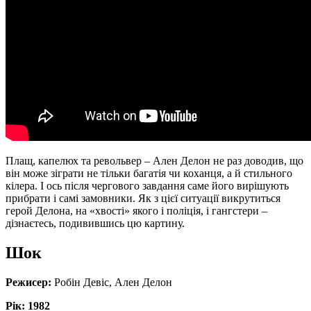
Плащ, капелюх та револьвер – Ален Делон не раз доводив, що
він може зіграти не тільки багатія чи коханця, а й стильного
кілера. І ось після чергового завдання саме його вирішують
прибрати і самі замовники. Як з цієї ситуації викрутиться
герой Делона, на «хвості» якого і поліція, і гангстери –
дізнаєтесь, подивившись цю картину.
Шок
Режисер:
Робін Девіс, Ален Делон
Рік: 1982