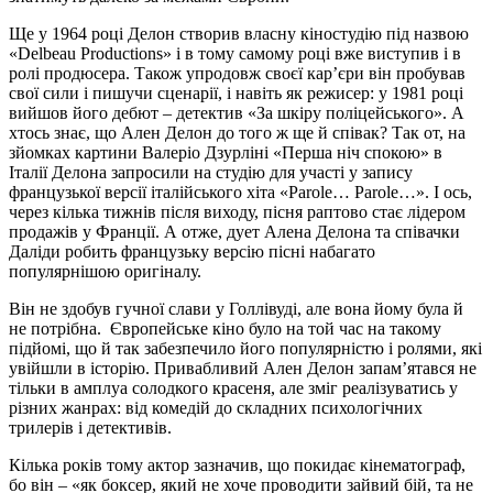
Ще у 1964 році Делон створив власну кіностудію під назвою
«Delbeau Productions» і в тому самому році вже виступив і в
ролі продюсера. Також упродовж своєї кар’єри він пробував
свої сили і пишучи сценарії, і навіть як режисер: у 1981 році
вийшов його дебют – детектив «За шкіру поліцейського». А
хтось знає, що Ален Делон до того ж ще й співак? Так от, на
зйомках картини Валеріо Дзурліні «Перша ніч спокою» в
Італії Делона запросили на студію для участі у запису
французької версії італійського хіта «Parole… Parole…». І ось,
через кілька тижнів після виходу, пісня раптово стає лідером
продажів у Франції. А отже, дует Алена Делона та співачки
Даліди робить французьку версію пісні набагато
популярнішою оригіналу.
Він не здобув гучної ​​слави у Голлівуді, але вона йому була й
не потрібна.
Європейське кіно було на той час на такому
підйомі, що й так забезпечило його популярністю і ролями, які
увійшли в історію. Привабливий Ален Делон запам’ятався не
тільки в амплуа солодкого красеня, але зміг реалізуватись у
різних жанрах: від комедій до складних психологічних
трилерів і детективів.
Кілька років тому актор зазначив, що покидає кінематограф,
бо він – «як боксер, який не хоче проводити зайвий бій, та не