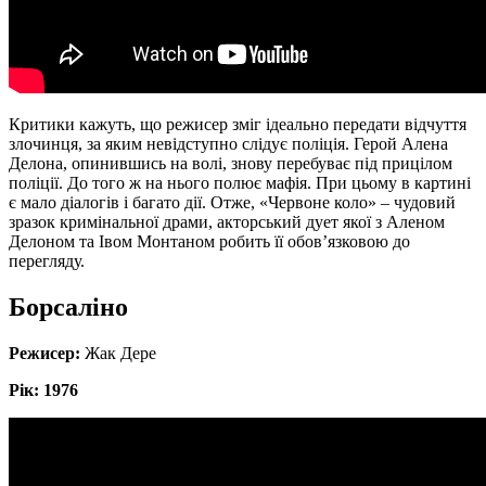
Критики кажуть, що режисер зміг ідеально передати відчуття
злочинця, за яким невідступно слідує поліція. Герой Алена
Делона, опинившись на волі, знову перебуває під прицілом
поліції. До того ж на нього полює мафія. При цьому в картині
є мало діалогів і багато дії. Отже, «Червоне коло» – чудовий
зразок кримінальної драми, акторський дует якої з Аленом
Делоном та Івом Монтаном робить її обов’язковою до
перегляду.
Борсаліно
Режисер:
Жак Дере
Рік: 1976