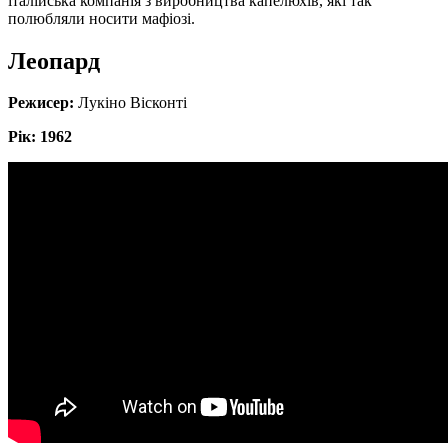
італійська компанія з виробництва капелюхів, які так
полюбляли носити мафіозі.
Леопард
Режисер:
Лукіно Вісконті
Рік: 1962