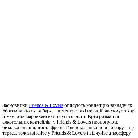
Засновники
Friends & Lovers
описують концепцію закладу як
«богемна кухня та бар», а в меню є такі позиції, як хумус з карі
й манго та марокканський суп з ягняти. Крім розмаїття
алкогольних коктейлів, у Friends & Lovers пропонують
безалкогольні напої та фреші. Головна фішка нового бару – це
тераса, тож завітайте у Friends & Lovers і відчуйте атмосферу