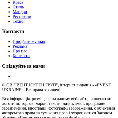
Краса
Стиль
Мандри
Ресторани
Техно
Контакти
Придбати журнал
Реклама
Про нас
Контакти
Слідкуйте за нами
© ОВ "ІВЕНТ ЮКРЕН ГРУП", інтернет видання - «EVENT
UKRAINE». Всі права захищені.
Вся інформація, розміщена на даному веб-сайті, включаючи:
логотипи, торгові марки, тексти, назви, зміст, програмне
забезпечення, ілюстрації, фотографії і зображення, є об’єктами
авторського права та суміжних прав і охороняються Законом
України «Про авторське право та суміжні права».