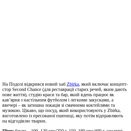
На Подолі відкрився новий хаб
Zbirka
, який включає концепт-
стор Second Chance (для реставрації старих речей, яким дають
нове життя), студію краси та бар, який вдень працює як
кав’ярня з настільним футболом і легкими закусками, а
ввечері – як затишна локація зі смачними коктейлями та
музикою. Цікаво, що посуд, який використовують у Zbirka,
виготовлено із пресованої пшениці, яку потім відправляють
на відгодівлю тварин.
Ціни:
боули – 100–120 грн/250 г, 150–180 грн/400 г, сендвічі –