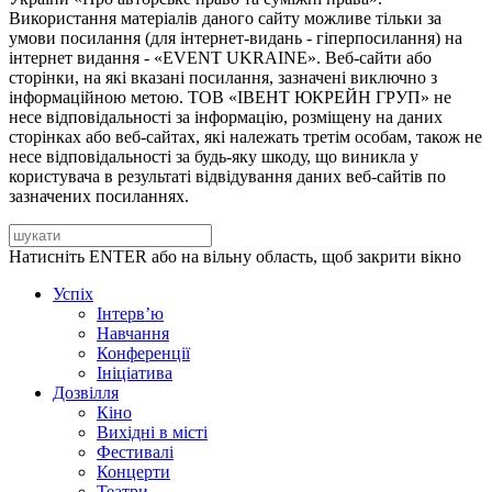
Використання матеріалів даного сайту можливе тільки за
умови посилання (для інтернет-видань - гіперпосилання) на
інтернет видання - «EVENT UKRAINE». Веб-сайти або
сторінки, на які вказані посилання, зазначені виключно з
інформаційною метою. ТОВ «ІВЕНТ ЮКРЕЙН ГРУП» не
несе відповідальності за інформацію, розміщену на даних
сторінках або веб-сайтах, які належать третім особам, також не
несе відповідальності за будь-яку шкоду, що виникла у
користувача в результаті відвідування даних веб-сайтів по
зазначених посиланнях.
Натисніть ENTER або на вільну область, щоб закрити вікно
Успіх
Інтерв’ю
Навчання
Конференції
Ініціатива
Дозвілля
Кіно
Вихідні в місті
Фестивалі
Концерти
Театри