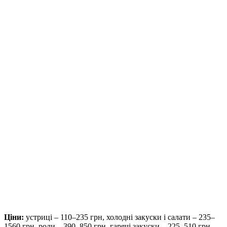
Ціни:
устриці – 110–235 грн, холодні закуски і салати – 235–
1560 грн, роли – 390–850 грн, гарячі закуски – 225–510 грн,