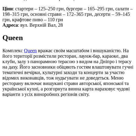
Ціни
: стартери – 125–250 грн, бургери – 165–295 грн, салати –
198–315 грн, основні страви – 172–365 грн, десерти – 59–145
грн, крафтове пиво – 110 грн
Адреса
: вул. Верхній Вал, 28
Queen
Комплекс
Queen
вражає своїм масштабом і вишуканістю. На
його території розмістили ресторан, лаунж-бар, караоке, два
клуби, залу з панорамною терасою з видом на Дніпро і терасу
на даху. Його засновники обіцяють гостям влаштовувати гучні
тематичні вечірки, культурні заходи та концерти за участю
відомих виконавців, тож нудьгувати не доведеться. Меню
ресторану включає вишукані страви авторської, японської та
української кухні, а розгорнута винна карта нараховує чудові
варіанти з усіх виноробних регіонів світу.