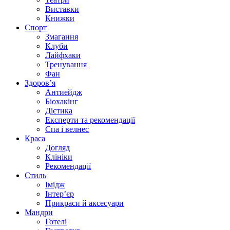
Виставки
Книжки
Спорт
Змагання
Клуби
Лайфхаки
Тренування
Фан
Здоров’я
Антиейдж
Біохакінг
Дієтика
Експерти та рекомендації
Спа i велнес
Краса
Догляд
Клініки
Рекомендації
Стиль
Імідж
Інтер’єр
Прикраси й аксесуари
Мандри
Готелі