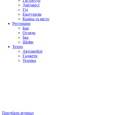
Гастротур
Дайджест
Гід
Екотуризм
Країна та місто
Ресторани
Бар
Огляди
Їжа
Шефи
Техно
Автомобілі
Гаджети
Техніка
Придбати журнал