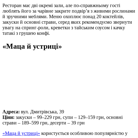
Ресторан має дві окремі зали, але по-справжньому гості
люблять його за чарівне закрите подвір’я з живими рослинами
й зручними меблями. Меню охоплює понад 20 коктейлів,
закуски й основні страви, серед яких рекомендуємо звернути
увагу на спринг-роли, креветки з тайським соусом і качку
татакі з грушею конфі.
«Маца й устриці»
Адреса:
вул. Дмитрівська, 39
Ціни:
закуски – 99–229 грн, супи – 129–159 грн, основні
страви – 189–599 грн, десерти – 39 грн
«Маца й устриці»
користується особливою популярністю у