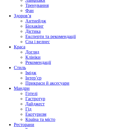
Лайфхаки
Тренування
Фан
Здоров’я
Антиейдж
Біохакінг
Дієтика
Експерти та рекомендації
Спа i велнес
Краса
Догляд
Клініки
Рекомендації
Стиль
Імідж
Інтер’єр
Прикраси й аксесуари
Мандри
Готелі
Гастротур
Дайджест
Гід
Екотуризм
Країна та місто
Ресторани