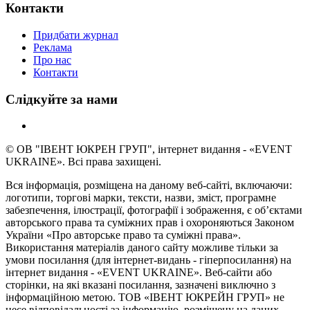
Контакти
Придбати журнал
Реклама
Про нас
Контакти
Слідкуйте за нами
© ОВ "ІВЕНТ ЮКРЕН ГРУП", інтернет видання - «EVENT
UKRAINE». Всі права захищені.
Вся інформація, розміщена на даному веб-сайті, включаючи:
логотипи, торгові марки, тексти, назви, зміст, програмне
забезпечення, ілюстрації, фотографії і зображення, є об’єктами
авторського права та суміжних прав і охороняються Законом
України «Про авторське право та суміжні права».
Використання матеріалів даного сайту можливе тільки за
умови посилання (для інтернет-видань - гіперпосилання) на
інтернет видання - «EVENT UKRAINE». Веб-сайти або
сторінки, на які вказані посилання, зазначені виключно з
інформаційною метою. ТОВ «ІВЕНТ ЮКРЕЙН ГРУП» не
несе відповідальності за інформацію, розміщену на даних