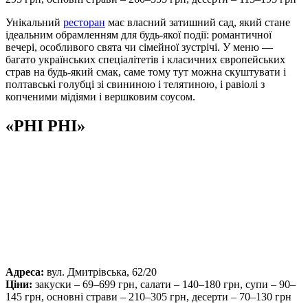
Унікальний
ресторан
має власний затишний сад, який стане
ідеальним обрамленням для будь-якої події: романтичної
вечері, особливого свята чи сімейної зустрічі. У меню —
багато українських спеціалітетів і класичних європейських
страв на будь-який смак, саме тому тут можна скуштувати і
полтавські голубці зі свининою і телятиною, і равіолі з
копченими мідіями і вершковим соусом.
«PHI PHI»
Адреса:
вул. Дмитрівська, 62/20
Ціни:
закуски – 69–699 грн, салати – 140–180 грн, супи – 90–
145 грн, основні страви – 210–305 грн, десерти – 70–130 грн