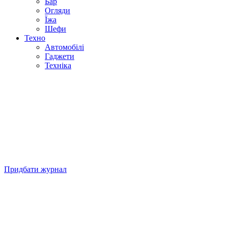
Бар
Огляди
Їжа
Шефи
Техно
Автомобілі
Гаджети
Техніка
Придбати журнал
Підписуйтесь на нашу Facebook-сторінку!