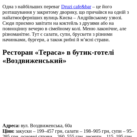
Одна з найбільших переваг
Druzi cafe&bar
– це його
розташування у закритому дворику, що причаївся на одній з
найатмосферніших вулиць Києва – Андріївському узвозі.
Сюди приємно завітати на коктейль з друзями або на
повноцінну вечерю в сімейному колі. Меню лаконічне, але
різноманітне. Тут є салати, супи, брускети з різними
начинками, бургери, а також рибні й м’ясні страви.
Ресторан «Тераса» в бутик-готелі
«Воздвиженський»
Адреса:
вул. Воздвиженська, 60а
Ціни:
закуски – 199–457 грн, салати – 198–905 грн, супи – 95–
295 грн, основні страви – 260–555 грн, десерти – 115–195 грн