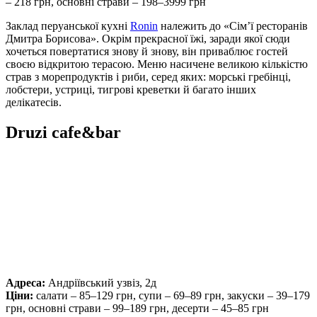
– 218 грн, основні страви – 198–3999 грн
Заклад перуанської кухні
Ronin
належить до «Сім’ї ресторанів
Дмитра Борисова». Окрім прекрасної їжі, заради якої сюди
хочеться повертатися знову й знову, він приваблює гостей
своєю відкритою терасою. Меню насичене великою кількістю
страв з морепродуктів і риби, серед яких: морські гребінці,
лобстери, устриці, тигрові креветки й багато інших
делікатесів.
Druzi cafe&bar
Адреса:
Андріївський узвіз, 2д
Ціни:
салати – 85–129 грн, супи – 69–89 грн, закуски – 39–179
грн, основні страви – 99–189 грн, десерти – 45–85 грн