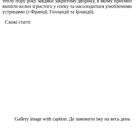
теплу пору року завдяки закритому дворику, в якому приємно
випити келих ігристого у спеку та насолодитися улюбленими
устрицями (з Франції, Голландії та Ірландії).
Схожі статтi
Gallery image with caption:
Де замовити їжу на весь день