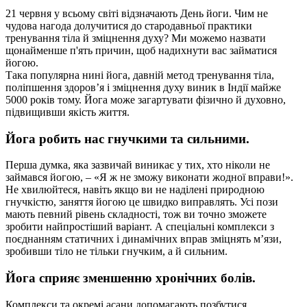
21 червня у всьому світі відзначають День йоги. Чим не
чудова нагода долучитися до стародавньої практики
тренування тіла й зміцнення духу? Ми можемо назвати
щонайменше п'ять причин, щоб надихнути вас займатися
йогою.
Така популярна нині йога, давній метод тренування тіла,
поліпшення здоров’я і зміцнення духу виник в Індії майже
5000 років тому. Йога може загартувати фізично й духовно,
підвищивши якість життя.
Йога робить нас гнучкими та сильними.
Перша думка, яка зазвичай виникає у тих, хто ніколи не
займався йогою, – «Я ж не зможу виконати жодної вправи!».
Не хвилюйтеся, навіть якщо ви не наділені природною
гнучкістю, заняття йогою це швидко виправлять. Усі пози
мають певний рівень складності, тож ви точно зможете
зробити найпростіший варіант. А спеціальні комплекси з
поєднанням статичних і динамічних вправ зміцнять м’язи,
зробивши тіло не тільки гнучким, а й сильним.
Йога сприяє зменшенню хронічних болів.
Комплекси та окремі асани допомагають позбутися