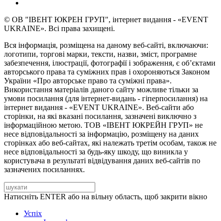
© ОВ "ІВЕНТ ЮКРЕН ГРУП", інтернет видання - «EVENT
UKRAINE». Всі права захищені.
Вся інформація, розміщена на даному веб-сайті, включаючи:
логотипи, торгові марки, тексти, назви, зміст, програмне
забезпечення, ілюстрації, фотографії і зображення, є об’єктами
авторського права та суміжних прав і охороняються Законом
України «Про авторське право та суміжні права».
Використання матеріалів даного сайту можливе тільки за
умови посилання (для інтернет-видань - гіперпосилання) на
інтернет видання - «EVENT UKRAINE». Веб-сайти або
сторінки, на які вказані посилання, зазначені виключно з
інформаційною метою. ТОВ «ІВЕНТ ЮКРЕЙН ГРУП» не
несе відповідальності за інформацію, розміщену на даних
сторінках або веб-сайтах, які належать третім особам, також не
несе відповідальності за будь-яку шкоду, що виникла у
користувача в результаті відвідування даних веб-сайтів по
зазначених посиланнях.
Натисніть ENTER або на вільну область, щоб закрити вікно
Успіх