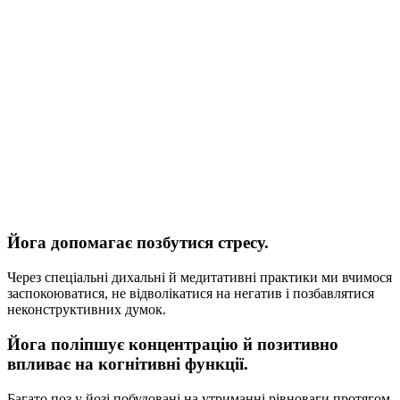
Йога допомагає позбутися стресу.
Через спеціальні дихальні й медитативні практики ми вчимося
заспокоюватися, не відволікатися на негатив і позбавлятися
неконструктивних думок.
Йога поліпшує концентрацію й позитивно
впливає на когнітивні функції.
Багато поз у йозі побудовані на утриманні рівноваги протягом