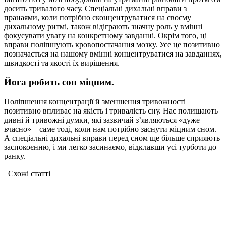
досить тривалого часу. Спеціальні дихальні вправи з
пранаями, коли потрібно сконцентруватися на своєму
дихальному ритмі, також відіграють значну роль у вмінні
фокусувати увагу на конкретному завданні. Окрім того, ці
вправи поліпшують кровопостачання мозку. Усе це позитивно
позначається на нашому вмінні концентруватися на завданнях,
швидкості та якості їх вирішення.
Йога робить сон міцним.
Поліпшення концентрації й зменшення тривожності
позитивно впливає на якість і тривалість сну. Нас полишають
дивні й тривожні думки, які зазвичай з’являються «дуже
вчасно» – саме тоді, коли нам потрібно заснути міцним сном.
А спеціальні дихальні вправи перед сном ще більше сприяють
заспокоєнню, і ми легко засинаємо, відклавши усі турботи до
ранку.
Схожі статтi