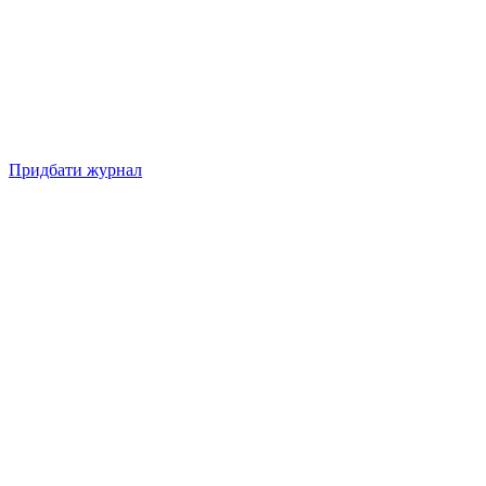
Придбати журнал
Підписуйтесь на нашу Facebook-сторінку!