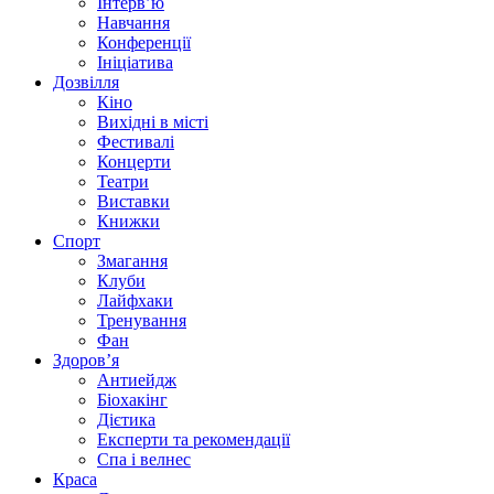
Інтерв’ю
Навчання
Конференції
Ініціатива
Дозвілля
Кіно
Вихідні в місті
Фестивалі
Концерти
Театри
Виставки
Книжки
Спорт
Змагання
Клуби
Лайфхаки
Тренування
Фан
Здоров’я
Антиейдж
Біохакінг
Дієтика
Експерти та рекомендації
Спа i велнес
Краса