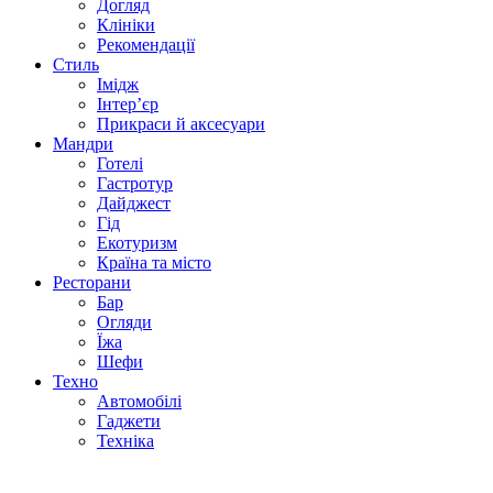
Догляд
Клініки
Рекомендації
Стиль
Імідж
Інтер’єр
Прикраси й аксесуари
Мандри
Готелі
Гастротур
Дайджест
Гід
Екотуризм
Країна та місто
Ресторани
Бар
Огляди
Їжа
Шефи
Техно
Автомобілі
Гаджети
Техніка