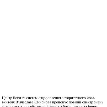
Центр йоги та систем оздоровлення авторитетного йога-
вчителя В’ячеслава Смирнова пропонує повний спектр знань
зі здорового способу життя і занять з йоги, цигун та інших