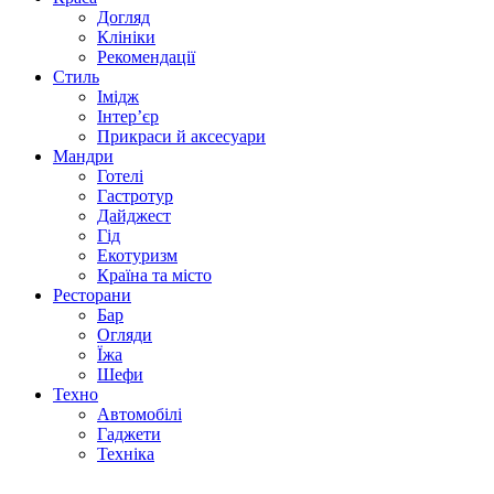
Догляд
Клініки
Рекомендації
Стиль
Імідж
Інтер’єр
Прикраси й аксесуари
Мандри
Готелі
Гастротур
Дайджест
Гід
Екотуризм
Країна та місто
Ресторани
Бар
Огляди
Їжа
Шефи
Техно
Автомобілі
Гаджети
Техніка