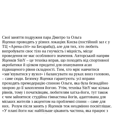
Свої заняття подружня пара Дмитро та Ольга
Яценки проводять у різних локаціях Києва (постійний зал є у
ТЦ «Арена-сіті» на Бесарабці), але для тих, хто любить
випробувати своє тіло на гнучкість і міцність, місце
проведення не має особливого значення. Авторський напрям
Яценків SinY – це техніка вправ, що походять від спортивної
акробатики й цілком придатні для опанування асан
підвищеного рівня складності. Тим, хто мріє навчитися
«зав’язуватися у вузол» і балансувати на руках вниз головою,
– саме сюди. Безпеку Яценки гарантують: усі вправи
проходять премодерацію спиною Ольги, яка була безнадійно
хворою до її захоплення йогою. Утім, техніка SinY має кілька
рівнів, тому і початківцям, любителям хатха-йоги, тут також
є чим зайнятися: студійна гімнастика йогів, адаптована для
міських жителів з акцентом на проблемні спини – саме для
них. Розум після занять у Яценків теж неодмінно посвітлішає.
«У плані йоги нас найбільше цікавить частина, яка працює з