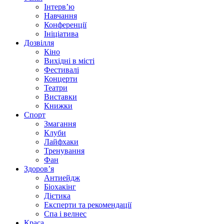
Інтерв’ю
Навчання
Конференції
Ініціатива
Дозвілля
Кіно
Вихідні в місті
Фестивалі
Концерти
Театри
Виставки
Книжки
Спорт
Змагання
Клуби
Лайфхаки
Тренування
Фан
Здоров’я
Антиейдж
Біохакінг
Дієтика
Експерти та рекомендації
Спа i велнес
Краса