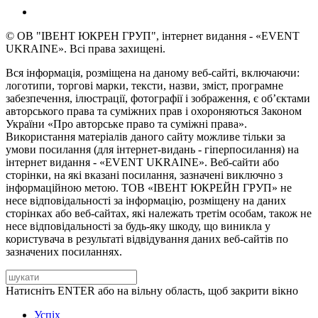
© ОВ "ІВЕНТ ЮКРЕН ГРУП", інтернет видання - «EVENT
UKRAINE». Всі права захищені.
Вся інформація, розміщена на даному веб-сайті, включаючи:
логотипи, торгові марки, тексти, назви, зміст, програмне
забезпечення, ілюстрації, фотографії і зображення, є об’єктами
авторського права та суміжних прав і охороняються Законом
України «Про авторське право та суміжні права».
Використання матеріалів даного сайту можливе тільки за
умови посилання (для інтернет-видань - гіперпосилання) на
інтернет видання - «EVENT UKRAINE». Веб-сайти або
сторінки, на які вказані посилання, зазначені виключно з
інформаційною метою. ТОВ «ІВЕНТ ЮКРЕЙН ГРУП» не
несе відповідальності за інформацію, розміщену на даних
сторінках або веб-сайтах, які належать третім особам, також не
несе відповідальності за будь-яку шкоду, що виникла у
користувача в результаті відвідування даних веб-сайтів по
зазначених посиланнях.
Натисніть ENTER або на вільну область, щоб закрити вікно
Успіх