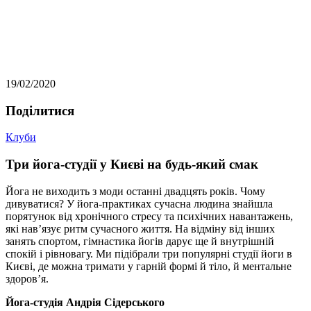
19/02/2020
Подiлитися
Клуби
Три йога-студії у Києві на будь-який смак
Йога не виходить з моди останні двадцять років. Чому
дивуватися? У йога-практиках сучасна людина знайшла
порятунок від хронічного стресу та психічних навантажень,
які нав’язує ритм сучасного життя. На відміну від інших
занять спортом, гімнастика йогів дарує ще й внутрішній
спокій і рівновагу. Ми підібрали три популярні студії йоги в
Києві, де можна тримати у гарній формі й тіло, й ментальне
здоров’я.
Йога-студія Андрія Сідерського