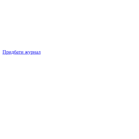
Придбати журнал
Підписуйтесь на нашу Facebook-сторінку!