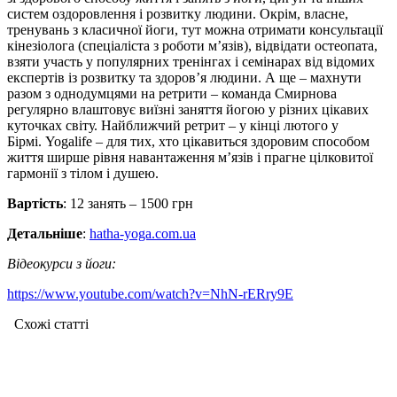
систем оздоровлення і розвитку людини. Окрім, власне,
тренувань з класичної йоги, тут можна отримати консультації
кінезіолога (спеціаліста з роботи м’язів), відвідати остеопата,
взяти участь у популярних тренінгах і семінарах від відомих
експертів із розвитку та здоров’я людини. А ще – махнути
разом з однодумцями на ретрити – команда Смирнова
регулярно влаштовує виїзні заняття йогою у різних цікавих
куточках світу. Найближчий ретрит – у кінці лютого у
Бірмі. Yogalife – для тих, хто цікавиться здоровим способом
життя ширше рівня навантаження м’язів і прагне цілковитої
гармонії з тілом і душею.
Вартість
: 12 занять – 1500 грн
Детальніше
:
hatha-yoga.com.ua
Відеокурси з йоги:
https://www.youtube.com/watch?v=NhN-rERry9E
Схожі статтi