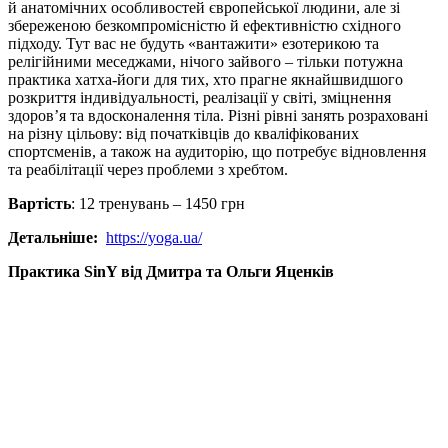
й анатомічних особливостей європейської людини, але зі
збереженою безкомпромісністю й ефективністю східного
підходу. Тут вас не будуть «вантажити» езотерикою та
релігійними меседжами, нічого зайвого – тільки потужна
практика хатха-йоги для тих, хто прагне якнайшвидшого
розкриття індивідуальності, реалізації у світі, зміцнення
здоров’я та вдосконалення тіла. Різні рівні занять розраховані
на різну цільову: від початківців до кваліфікованих
спортсменів, а також на аудиторію, що потребує відновлення
та реабілітації через проблеми з хребтом.
Вартість
: 12 тренувань – 1450 грн
Детальніше:
https://yoga.ua/
Практика SinY від Дмитра та Ольги Яценків