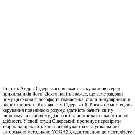
Постать Андрія Сідерського вважається культовою серед
прихильників йоги. Дехто навіть вважає, що саме завдяки
йому ця східна філософія та гімнастика стали популярними в
наших широтах. Як каже сам Сідерський, йога – це мистецтво
керування поведінкою розуму, здатність бачити світ у
ширшому та глибшому діапазоні та розкривати власні творчі
здібності. У своїй студії Сідерський пропонує перевірити
теорію на практиці. Заняття відбуваються за унікальною
авторською методикою YOGA23, адаптованою до менталітету