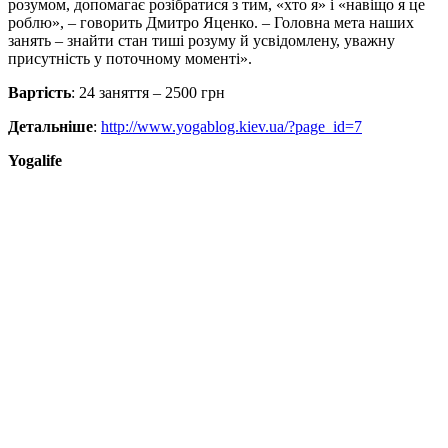
розумом, допомагає розібратися з тим, «хто я» і «навіщо я це
роблю», – говорить Дмитро Яценко. – Головна мета наших
занять – знайти стан тиші розуму й усвідомлену, уважну
присутність у поточному моменті».
Вартість
: 24 заняття – 2500 грн
Детальніше
:
http://www.yogablog.kiev.ua/?page_id=7
Yogalife