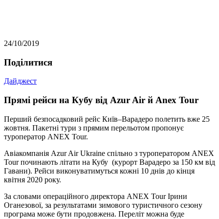
24/10/2019
Подiлитися
Дайджест
Прямі рейси на Кубу від Azur Air й Anex Tour
Перший безпосадковий рейс Київ–Варадеро полетить вже 25
жовтня. Пакетні тури з прямим перельотом пропонує
туроператор ANEX Tour.
Авіакомпанія Azur Air Ukraine спільно з туроператором ANEX
Tour починають літати на Кубу (курорт Варадеро за 150 км від
Гавани). Рейси виконуватимуться кожні 10 днів до кінця
квітня 2020 року.
За словами операційного директора ANEX Tour Ірини
Оганезової, за результатами зимового туристичного сезону
програма може бути продовжена. Переліт можна буде