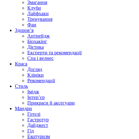
Змагання
Клуби
Лайфхаки
Тренування
Фан
Здоров’я
Антиейдж
Біохакінг
Дієтика
Експерти та рекомендації
Спа i велнес
Краса
Догляд
Клініки
Рекомендації
Стиль
Імідж
Інтер’єр
Прикраси й аксесуари
Мандри
Готелі
Гастротур
Дайджест
Гід
Екотуризм