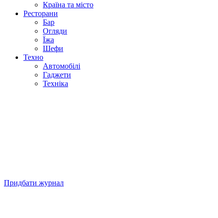
Країна та місто
Ресторани
Бар
Огляди
Їжа
Шефи
Техно
Автомобілі
Гаджети
Техніка
Придбати журнал
Підписуйтесь на нашу Facebook-сторінку!