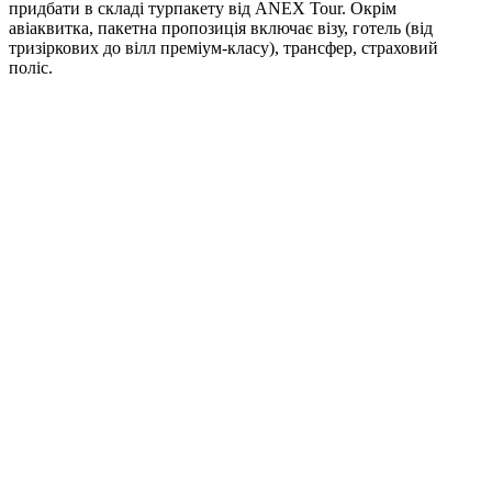
придбати в складі турпакету від ANEX Tour. Окрім
авіаквитка, пакетна пропозиція включає візу, готель (від
тризіркових до вілл преміум-класу), трансфер, страховий
поліс.