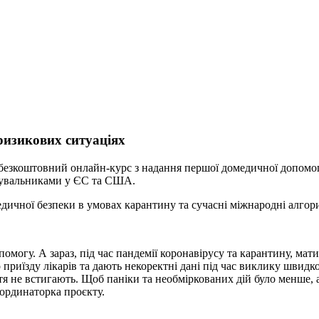
ризикових ситуаціях
безкоштовний онлайн-курс з надання першої домедичної допомоги
ятувальниками у ЄС та США.
едичної безпеки в умовах карантину та сучасні міжнародні алгори
огу. А зараз, під час пандемії коронавірусу та карантину, мати
риїзду лікарів та дають некоректні дані під час виклику швидкої
ття не встигають.
Щоб паніки та необміркованих дій було менше, 
ординаторка проєкту.