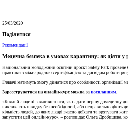
25/03/2020
Подiлитися
Рекомендації
Медична безпека в умовах карантину: як діяти у 
Національний молодіжний освітній проєкт Safety Park проведе 
практики з міжнародною сертифікацією та досвідом роботи р
Глядачі матимуть змогу дізнатися про особливості організації м
Зареєструватися на онлайн-курс можна за
посиланням
.
«Кожній людині важливо знати, як надати першу домедичну допом
викликають швидку без необхідності, або неправильно діють до п
кількість людей, до яких лікарі вчасно доїхати та врятувати жи
запустити цей онлайн-
курс»
, –
розповідає Ольга Дробишева, ко