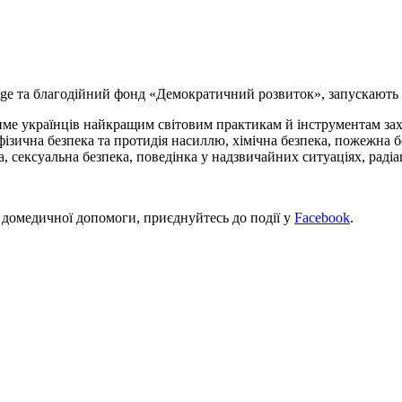
enge та благодійний фонд «Демократичний розвиток», запускають в
атиме українців найкращим світовим практикам й інструментам зах
ізична безпека та протидія насиллю, хімічна безпека, пожежна без
 сексуальна безпека, поведінка у надзвичайних ситуаціях, радіаці
 домедичної допомоги, приєднуйтесь до події у
Facebook
.