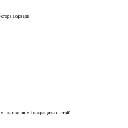
октора аюрведи
им, активнішим і покращити настрій