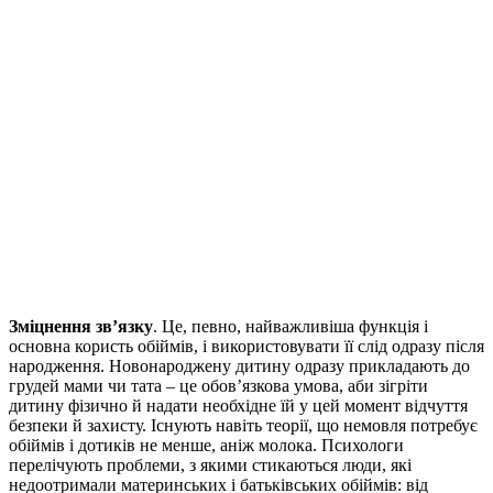
Зміцнення зв’язку
. Це, певно, найважливіша функція і
основна користь обіймів, і використовувати її слід одразу після
народження. Новонароджену дитину одразу прикладають до
грудей мами чи тата – це обов’язкова умова, аби зігріти
дитину фізично й надати необхідне їй у цей момент відчуття
безпеки й захисту. Існують навіть теорії, що немовля потребує
обіймів і дотиків не менше, аніж молока. Психологи
перелічують проблеми, з якими стикаються люди, які
недоотримали материнських і батьківських обіймів: від