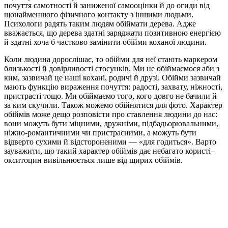
почуття самотності й заниженої самооцінки й до огиди від
щонайменшого фізичного контакту з іншими людьми.
Психологи радять таким людям обіймати дерева. Адже
вважається, що дерева здатні заряджати позитивною енергією
й здатні хоча б частково замінити обійми коханої людини.
Коли людина дорослішає, то обійми для неї стають маркером
близькості й довірливості стосунків. Ми не обіймаємося аби з
ким, зазвичай це наші кохані, родичі й друзі. Обійми зазвичай
мають функцію вираження почуття: радості, захвату, ніжності,
пристрасті тощо. Ми обіймаємо того, кого довго не бачили й
за ким скучили. Також можемо обійнятися для фото. Характер
обіймів може дещо розповісти про ставлення людини до нас:
вони можуть бути міцними, дружніми, підбадьорювальними,
ніжно-романтичними чи пристрасними, а можуть бути
відверто сухими й відстороненими — «для годиться». Варто
зауважити, що такий характер обіймів дає небагато користі–
окситоцин вивільнюється лише від щирих обіймів.