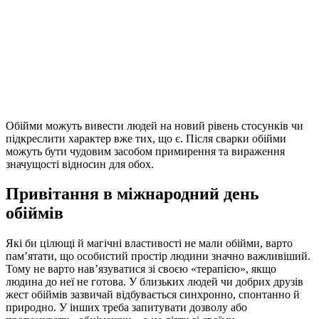
Обійми можуть вивести людей на новий рівень стосунків чи
підкреслити характер вже тих, що є. Після сварки обійми
можуть бути чудовим засобом примирення та вираження
значущості відносин для обох.
Привітання в міжнародний день
обіймів
Які би цілющі й магічні властивості не мали обійми, варто
пам’ятати, що особистий простір людини значно важливіший.
Тому не варто нав’язуватися зі своєю «терапією», якщо
людина до неї не готова. У близьких людей чи добрих друзів
жест обіймів зазвичай відбувається синхронно, спонтанно й
природно. У інших треба запитувати дозволу або