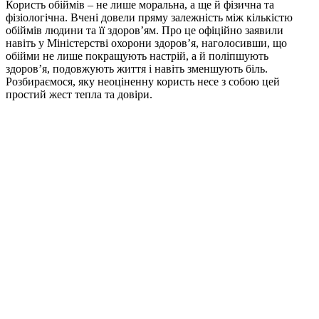
Користь обіймів – не лише моральна, а ще й фізична та
фізіологічна. Вчені довели пряму залежність між кількістю
обіймів людини та її здоров’ям. Про це офіційно заявили
навіть у Міністерстві охорони здоров’я, наголосивши, що
обійми не лише покращують настрій, а й поліпшують
здоров’я, подовжують життя і навіть зменшують біль.
Розбираємося, яку неоціненну користь несе з собою цей
простий жест тепла та довіри.