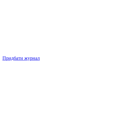
Придбати журнал
Підписуйтесь на нашу Facebook-сторінку!