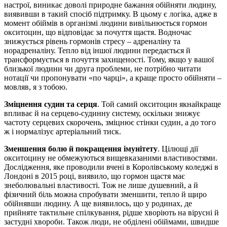
настрої, виникає доволі природне бажання обійняти людину,
виявивши в такий спосіб підтримку. В цьому є логіка, адже в
момент обіймів в організмі людини вивільнюється гормон
окситоцин, що відповідає за почуття щастя. Водночас
знижується рівень гормонів стресу – адреналіну та
норадреналіну. Тепло від іншої людини передається й
трансформується в почуття захищеності. Тому, якщо у вашої
близької людини чи друга проблеми, не потрібно читати
нотації чи пропонувати «по чарці», а краще просто обійняти –
мовляв, я з тобою.
Зміцнення судин та серця
. Той самий окситоцин якнайкраще
впливає й на серцево-судинну систему, оскільки знижує
частоту серцевих скорочень, зміцнює стінки судин, а до того
ж і нормалізує артеріальний тиск.
Зменшення болю й покращення імунітету
. Цілющі дії
окситоцину не обмежуються вищевказаними властивостями.
Дослідження, яке проводили вчені в Королівському коледжі в
Лондоні в 2015 році, виявило, що гормон щастя має
знеболювальні властивості. Тож не лише душевний, а й
фізичний біль можна спробувати зменшити, тепло й щиро
обійнявши людину. А ще виявилось, що у родинах, де
прийняте тактильне спілкування, рідше хворіють на вірусні й
застудні хвороби. Також люди, не обділені обіймами, швидше