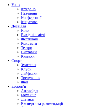
Успіх
Інтерв’ю
Навчання
Конференції
Ініціатива
Дозвілля
Кіно
Вихідні в місті
Фестивалі
Концерти
Театри
Виставки
Книжки
Спорт
Змагання
Клуби
Лайфхаки
Тренування
Фан
Здоров’я
Антиейдж
Біохакінг
Дієтика
Експерти та рекомендації