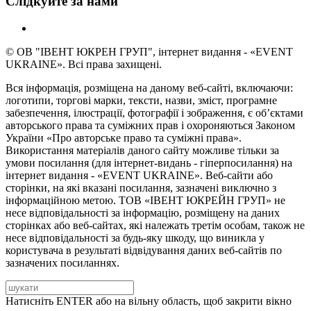
Слідкуйте за нами
© ОВ "ІВЕНТ ЮКРЕН ГРУП", інтернет видання - «EVENT
UKRAINE». Всі права захищені.
Вся інформація, розміщена на даному веб-сайті, включаючи:
логотипи, торгові марки, тексти, назви, зміст, програмне
забезпечення, ілюстрації, фотографії і зображення, є об’єктами
авторського права та суміжних прав і охороняються Законом
України «Про авторське право та суміжні права».
Використання матеріалів даного сайту можливе тільки за
умови посилання (для інтернет-видань - гіперпосилання) на
інтернет видання - «EVENT UKRAINE». Веб-сайти або
сторінки, на які вказані посилання, зазначені виключно з
інформаційною метою. ТОВ «ІВЕНТ ЮКРЕЙН ГРУП» не
несе відповідальності за інформацію, розміщену на даних
сторінках або веб-сайтах, які належать третім особам, також не
несе відповідальності за будь-яку шкоду, що виникла у
користувача в результаті відвідування даних веб-сайтів по
зазначених посиланнях.
Натисніть ENTER або на вільну область, щоб закрити вікно