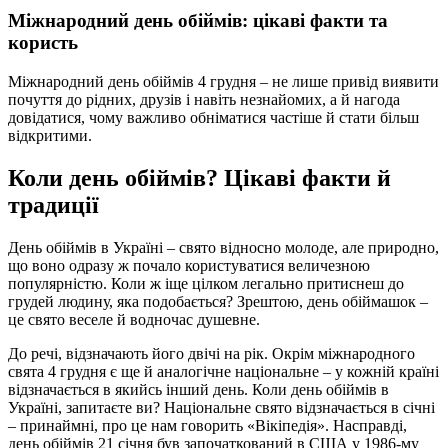
Міжнародний день обіймів: цікаві факти та
користь
Міжнародний день обіймів 4 грудня – не лише привід виявити
почуття до рідних, друзів і навіть незнайомих, а й нагода
довідатися, чому важливо обніматися частіше й стати більш
відкритими.
Коли день обіймів? Цікаві факти й
традиції
День обіймів в Україні – свято відносно молоде, але природно,
що воно одразу ж почало користуватися величезною
популярністю. Коли ж іще цілком легально притиснеш до
грудей людину, яка подобається? Зрештою, день обіймашок –
це свято веселе й водночас душевне.
До речі, відзначають його двічі на рік. Окрім міжнародного
свята 4 грудня є ще й аналогічне національне – у кожній країні
відзначається в якийсь інший день. Коли день обіймів в
Україні, запитаєте ви? Національне свято відзначається в січні
– принаймні, про це нам говорить «Вікіпедія». Насправді,
день обіймів 21 січня був започаткований в США у 1986-му