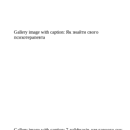
Gallery image with caption:
Як знайти свого
психотерапевта
Gallery image with caption:
7 лайфхаків для гарного сну