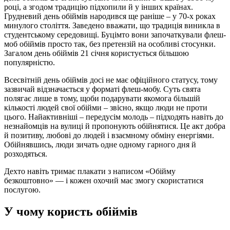
році, а згодом традицію підхопили й у інших країнах.
Грудневий день обіймів народився ще раніше – у 70-х роках
минулого століття. Заведено вважати, що традиція виникла в
студентському середовищі. Буцімто вони започаткували флеш-
моб обіймів просто так, без претензій на особливі стосунки.
Загалом день обіймів 21 січня користується більшою
популярністю.
Всесвітній день обіймів досі не має офіційного статусу, тому
зазвичай відзначається у форматі флеш-мобу. Суть свята
полягає лише в тому, щоби подарувати якомога більшій
кількості людей свої обійми – звісно, якщо люди не проти
цього. Найактивніші – передусім молодь – підходять навіть до
незнайомців на вулиці й пропонують обійнятися. Це акт добра
й позитиву, любові до людей і взаємному обміну енергіями.
Обійнявшись, люди зичать одне одному гарного дня й
розходяться.
Дехто навіть тримає плакати з написом «Обійму
безкоштовно» — і кожен охочий має змогу скористатися
послугою.
У чому користь обіймів