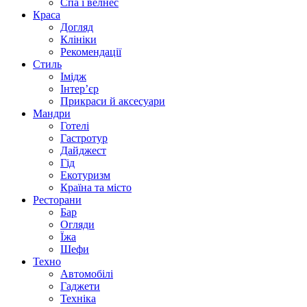
Спа i велнес
Краса
Догляд
Клініки
Рекомендації
Стиль
Імідж
Інтер’єр
Прикраси й аксесуари
Мандри
Готелі
Гастротур
Дайджест
Гід
Екотуризм
Країна та місто
Ресторани
Бар
Огляди
Їжа
Шефи
Техно
Автомобілі
Гаджети
Техніка