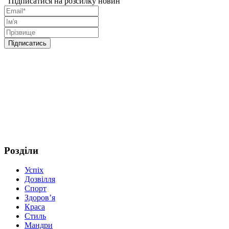
Підписатися на розсилку новин
Розділи
Успіх
Дозвілля
Спорт
Здоров’я
Краса
Стиль
Мандри