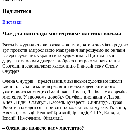
Подiлитися
Виставки
Час для насолоди мистецтвом: частина восьма
Разом із журналісткою, казкаркою та кураторкою міжнародних
арт-проєктів Мирославою Макаревич запрошуємо до онлайн-
галереї сучасних українських художників. Щотижня ми
даруватимемо вам джерела доброго настрою та натхнення.
Сьогодні представляємо художницю й дизайнерку Олену
Онуфрів.
Олена Онуфрів – представниця львівської художньої школи:
закінчила Львівський державний коледж декоративного і
ужиткового мистецтва імені Івана Труша, Львівську академію
мистецтв. У творчому доробку Онуфрів виставки у Львові,
Києві, Відні, Стамбулі, Касселі, Бухаресті, Сингапурі, Дубаї.
Роботи знаходяться в приватних колекціях та музеях України,
Австрії, Польщі, Великої Британії, Ірландії, США, Канади,
Іспанії, Німеччини, Фінляндії.
– Олено, що привело вас у мистецтво?