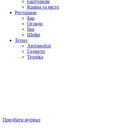
Екотуризм
Країна та місто
Ресторани
Бар
Огляди
Їжа
Шефи
Техно
Автомобілі
Гаджети
Техніка
Придбати журнал
Підписуйтесь на нашу Facebook-сторінку!