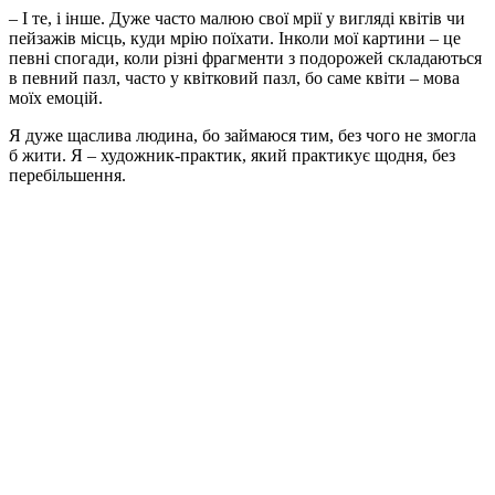
– І те, і інше. Дуже часто малюю свої мрії у вигляді квітів чи
пейзажів місць, куди мрію поїхати. Інколи мої картини – це
певні спогади, коли різні фрагменти з подорожей складаються
в певний пазл, часто у квітковий пазл, бо саме квіти – мова
моїх емоцій.
Я дуже щаслива людина, бо займаюся тим, без чого не змогла
б жити. Я – художник-практик, який практикує щодня, без
перебільшення.