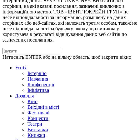
інтернет видання - «EVENT UKRAINE». Веб-сайти або
сторінки, на які вказані посилання, зазначені виключно з
інформаційною метою. ТОВ «ІВЕНТ ЮКРЕЙН ГРУП» не
несе відповідальності за інформацію, розміщену на даних
сторінках або веб-сайтах, які належать третім особам, також не
несе відповідальності за будь-яку шкоду, що виникла у
користувача в результаті відвідування даних веб-сайтів по
зазначених посиланнях.
Натисніть ENTER або на вільну область, щоб закрити вікно
Успіх
Інтерв’ю
Навчання
Конференції
Ініціатива
Дозвілля
Кіно
Вихідні в місті
Фестивалі
Концерти
Театри
Виставки
Книжки