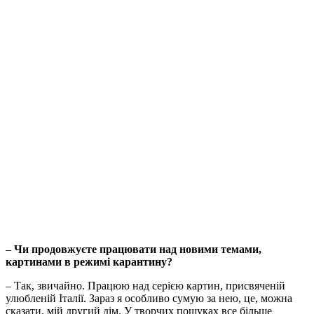
–
Чи продовжуєте працювати над новими темами,
картинами в режимі карантину?
– Так, звичайно. Працюю над серією картин, присвяченій
улюбленій Італії. Зараз я особливо сумую за нею, це, можна
сказати, мій другий дім. У творчих пошуках все більше