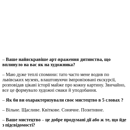
–
Ваше найяскравіше арт-враження дитинства, що
вплинуло на вас як на художника?
– Маю дуже теплі спомини: тато часто мене водив по
львівських музеях, влаштовуючи імпровізовані екскурсії,
розповідав цікаві історії майже про кожну картину. Звичайно,
все це формувало художні смаки й уподобання.
–
Як би ви охарактеризували своє мистецтво в 5 словах ?
– Вільне. Щасливе. Квіткове. Сонячне. Позитивне.
–
Ваше мистецтво
–
це добре продумані дії або ж те, що йде
з підсвідомості?