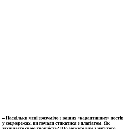
– Наскільки мені зрозуміло з ваших «карантинних» постів
у соцмережах, ви почали стикатися з плагіатом. Як
захищаєте свою творчість? Що можете вже з набутого