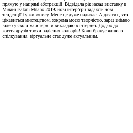
прямую у напрямі абстракцій. Відвідала рік назад виставку в
Мілані Isaloni Milano 2019: нові інтер’єри задають нові
тенденції і у живопису. Мене це дуже надихає. А для тих, хто
цікавиться мистецтвом, зокрема моєю творчістю, зараз знімаю
відео у своїй майстерні й викладаю в інтернет. Додаю до
життя друзів трохи радісних кольорів! Коли бракує живого
спілкування, віртуальне стає дуже актуальним.