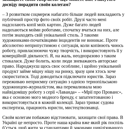
досвіду порадити своїм колегам?
– З розвитком соцмереж набагато більше людей викладають у
публічний простір фото своїх робіт. Друзі часто мені
надсилають копії моїх картин. Дуже багато людей
надихаються моїми роботами, спочатку вчаться на них, але
потім знаходять свій унікальний стиль. З такими
художниками-початківцями інцидентів не виникає. Проте
абсолютно неприпустимою є ситуація, коли копіюють чиюсь
роботу, привласнюючи чужу творчість, і використовують її у
комерційній діяльності. Я, на жаль, неодноразово з таким
стикалася. Дуже болить, коли люди зневажають авторське
право. Народжуєш щось своє особливе, і щойно унікальний
продукт займе міцну нішу на ринку, зразу цим хтось хоче
скористатися. Тоді доводиться підключати юристів. Зараз
переживаю неприємну ситуацію з однією тернопільською
художницею-журналістом, яка перемалювала мою
найвідомішу роботу з серії «Лаванда» – «Мрії про Прованс»,
яка є основою мого модного бренду, є запатентованою і
використовується в кожній колекції. Зараз триває судова
експертиза, працюють юристи, мистецтвознавці.
Своїм колегам побажаю відстоювати, захищати свої права. В
Україні це непросто. Проте наша країна вже який рік поспіль
б’ється, щоб жити за стандартами й законами цивілізованого