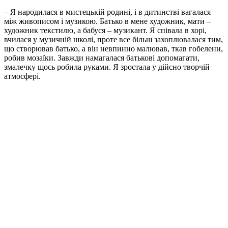
– Я народилася в мистецькій родині, і в дитинстві вагалася
між живописом і музикою. Батько в мене художник, мати –
художник текстилю, а бабуся – музикант. Я співала в хорі,
вчилася у музичній школі, проте все більш захоплювалася тим,
що створював батько, а він невпинно малював, ткав гобелени,
робив мозаїки. Завжди намагалася батькові допомагати,
змалечку щось робила руками. Я зростала у дійсно творчій
атмосфері.