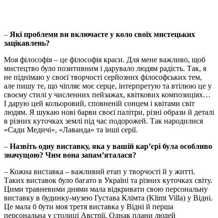
–
Які проблеми ви включаєте у коло своїх мистецьких
зацікавлень?
Моя філософія – це філософія краси. Для мене важливо, щоб
мистецтво було позитивним і дарувало людям радість. Так, я
не піднімаю у своєї творчості серйозних філософських тем,
але пишу те, що чіпляє моє серце, інтерпретую та втілюю це у
своєму стилі у численних пейзажах, квіткових композиціях…
І дарую цей кольоровий, сповненій сонцем і квітами світ
людям. Я шукаю нові барви своєї палітри, різні образи й деталі
в різних куточках землі під час подорожей. Так народилися
«Сади Медичі», «Лаванда» та інші серії.
–
Назвіть одну виставку, яка у вашій кар’єрі була особливо
значущою? Чим вона запам’яталася?
– Кожна виставка – важливий етап у творчості й у житті.
Таких виставок було багато в Україні та різних куточках світу.
Цими травневими днями мала відкривати свою персональну
виставку в будинку-музею Густава Клімта (Klimt Villa) у Відні.
Це мала б бути моя третя виставка у Відні й перша
персональна у столиці Австрії. Однак плани людей