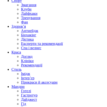
Спорт
Змагання
Клуби
Лайфхаки
Тренування
Фан
Здоров’я
Антиейдж
Біохакінг
Дієтика
Експерти та рекомендації
Спа i велнес
Краса
Догляд
Клініки
Рекомендації
Стиль
Імідж
Інтер’єр
Прикраси й аксесуари
Мандри
Готелі
Гастротур
Дайджест
Гід