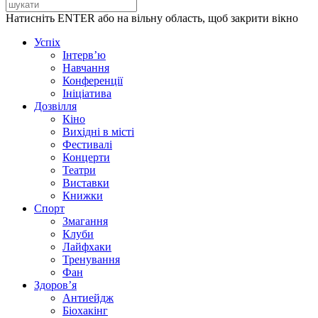
Натисніть ENTER або на вільну область, щоб закрити вікно
Успіх
Інтерв’ю
Навчання
Конференції
Ініціатива
Дозвілля
Кіно
Вихідні в місті
Фестивалі
Концерти
Театри
Виставки
Книжки
Спорт
Змагання
Клуби
Лайфхаки
Тренування
Фан
Здоров’я
Антиейдж
Біохакінг