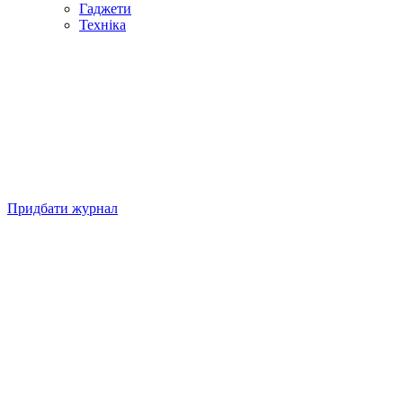
Гаджети
Техніка
Придбати журнал
Підписуйтесь на нашу Facebook-сторінку!