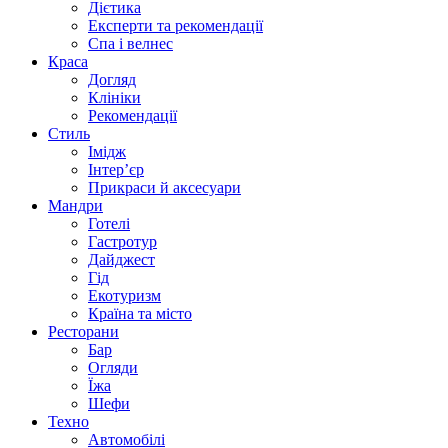
Дієтика
Експерти та рекомендації
Спа i велнес
Краса
Догляд
Клініки
Рекомендації
Стиль
Імідж
Інтер’єр
Прикраси й аксесуари
Мандри
Готелі
Гастротур
Дайджест
Гід
Екотуризм
Країна та місто
Ресторани
Бар
Огляди
Їжа
Шефи
Техно
Автомобілі