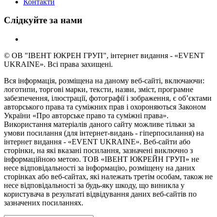
Контакти
Слідкуйте за нами
© ОВ "ІВЕНТ ЮКРЕН ГРУП", інтернет видання - «EVENT
UKRAINE». Всі права захищені.
Вся інформація, розміщена на даному веб-сайті, включаючи:
логотипи, торгові марки, тексти, назви, зміст, програмне
забезпечення, ілюстрації, фотографії і зображення, є об’єктами
авторського права та суміжних прав і охороняються Законом
України «Про авторське право та суміжні права».
Використання матеріалів даного сайту можливе тільки за
умови посилання (для інтернет-видань - гіперпосилання) на
інтернет видання - «EVENT UKRAINE». Веб-сайти або
сторінки, на які вказані посилання, зазначені виключно з
інформаційною метою. ТОВ «ІВЕНТ ЮКРЕЙН ГРУП» не
несе відповідальності за інформацію, розміщену на даних
сторінках або веб-сайтах, які належать третім особам, також не
несе відповідальності за будь-яку шкоду, що виникла у
користувача в результаті відвідування даних веб-сайтів по
зазначених посиланнях.