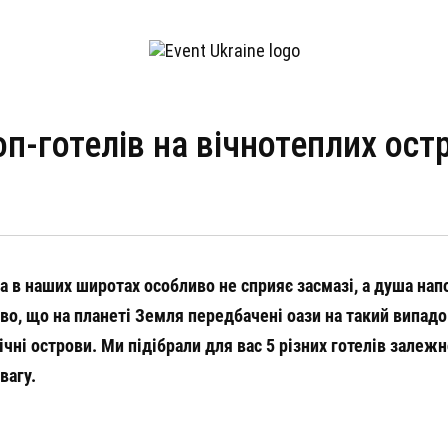
РТ
ЗДОРОВ’Я
КРАСА
СТИЛЬ
М
оп-готелів на вічнотеплих ост
а в наших широтах особливо не сприяє засмазі, а душа нап
во, що на планеті Земля передбачені оази на такий випадок
ічні острови. Ми підібрали для вас 5 різних готелів залежн
вагу.