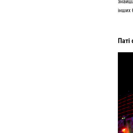
знайшл
інших 
Паті 