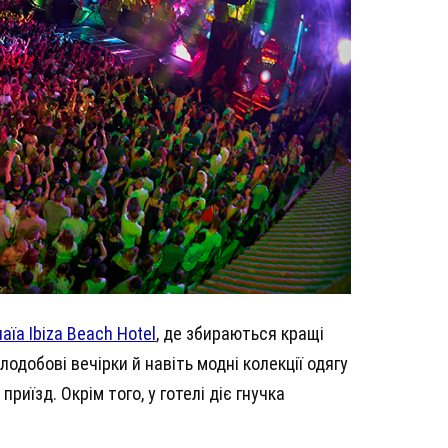
aïa Ibiza Beach Hotel
, де збираються кращі
ілодобові вечірки й навіть модні колекції одягу
риїзд. Окрім того, у готелі діє гнучка