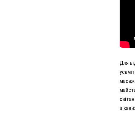
Для ві
усаміт
масажу
майсте
світан
цікави