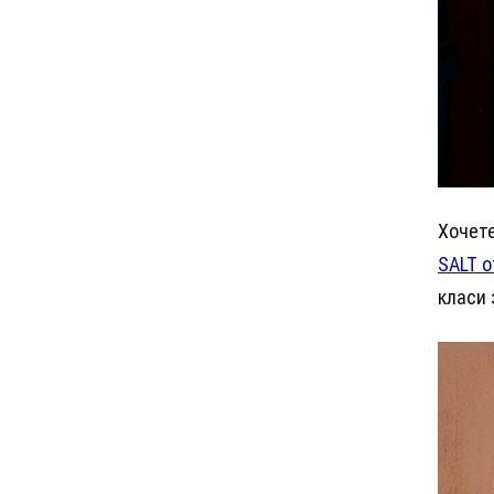
Хочете
SALT o
класи 