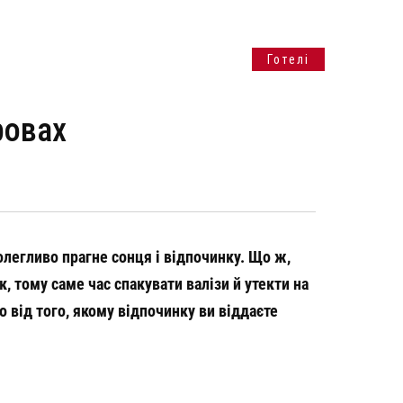
Готелі
АНДРИ
РЕСТОРАНИ
ТЕХНО
ровах
олегливо прагне сонця і відпочинку. Що ж,
, тому саме час спакувати валізи й утекти на
о від того, якому відпочинку ви віддаєте