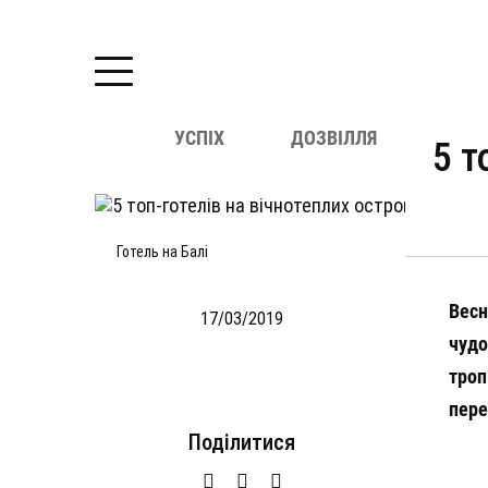
УСПІХ
ДОЗВІЛЛЯ
СПО
5 т
Готель на Балі
Весн
17/03/2019
чудо
троп
пере
Подiлитися