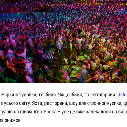
ечірки й тусовки, то Ібиця. Якщо Ібиця, то легедарний
Ushu
 з усього світу. Яхти, ресторани, шоу електронної музики, ц
суарів на пляжі д’ен-Босса – усе це вже зачекалося на ваш п
а знижок.