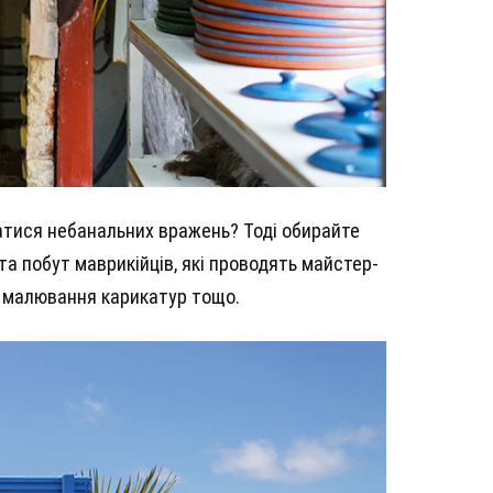
ратися небанальних вражень? Тоді обирайте
а побут маврикійців, які проводять майстер-
а, малювання карикатур тощо.