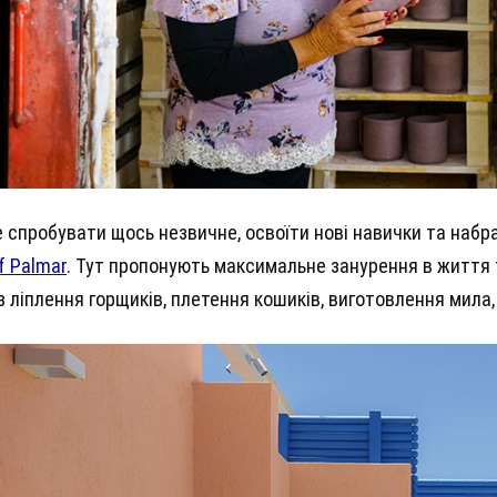
 спробувати щось незвичне, освоїти нові навички та наб
f Palmar
. Тут пропонують максимальне занурення в життя т
з ліплення горщиків, плетення кошиків, виготовлення мил