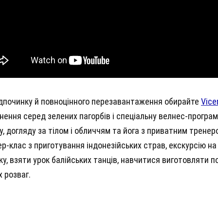
дпочинку й повноцінного перезавантаження обирайте
Vice
нення серед зелених пагорбів і спеціальну велнес-програму
, догляду за тілом і обличчям та йога з приватним трене
р-клас з приготування індонезійських страв, екскурсію на 
ку, взяти урок балійських танців, навчитися виготовляти по
х розваг.