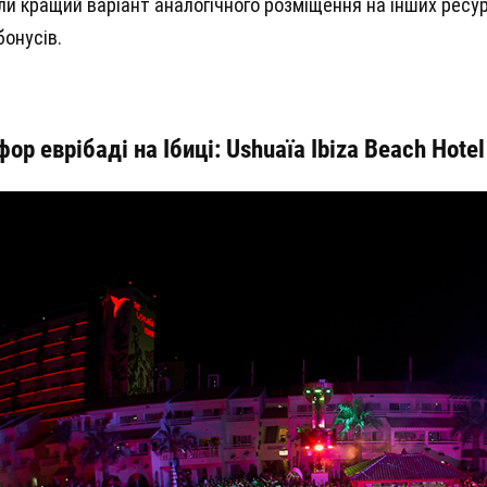
и кращий варіант аналогічного розміщення на інших ресур
бонусів.
фор еврібаді на Ібиці:
Ushuaïa Ibiza Beach Hotel