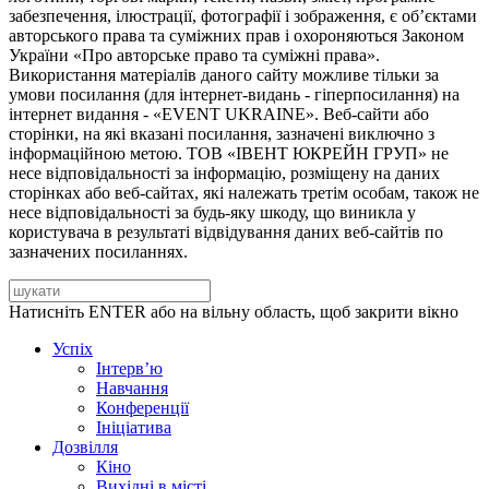
забезпечення, ілюстрації, фотографії і зображення, є об’єктами
авторського права та суміжних прав і охороняються Законом
України «Про авторське право та суміжні права».
Використання матеріалів даного сайту можливе тільки за
умови посилання (для інтернет-видань - гіперпосилання) на
інтернет видання - «EVENT UKRAINE». Веб-сайти або
сторінки, на які вказані посилання, зазначені виключно з
інформаційною метою. ТОВ «ІВЕНТ ЮКРЕЙН ГРУП» не
несе відповідальності за інформацію, розміщену на даних
сторінках або веб-сайтах, які належать третім особам, також не
несе відповідальності за будь-яку шкоду, що виникла у
користувача в результаті відвідування даних веб-сайтів по
зазначених посиланнях.
Натисніть ENTER або на вільну область, щоб закрити вікно
Успіх
Інтерв’ю
Навчання
Конференції
Ініціатива
Дозвілля
Кіно
Вихідні в місті