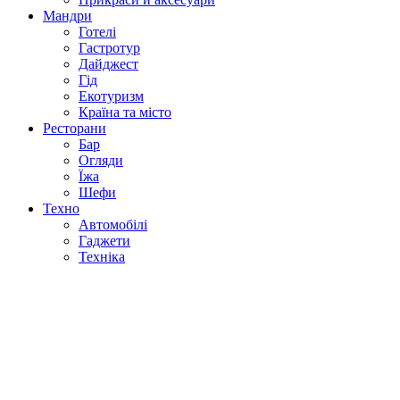
Мандри
Готелі
Гастротур
Дайджест
Гід
Екотуризм
Країна та місто
Ресторани
Бар
Огляди
Їжа
Шефи
Техно
Автомобілі
Гаджети
Техніка