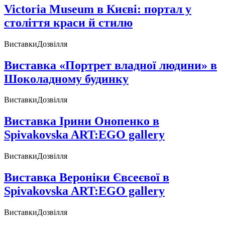
Victoria Museum в Києві: портал у
століття краси й стилю
Виставки
Дозвілля
Виставка «Портрет владної людини» в
Шоколадному будинку
Виставки
Дозвілля
Виставка Ірини Онопенко в
Spivakovska ART:EGO gallery
Виставки
Дозвілля
Виставка Вероніки Євсеєвої в
Spivakovska ART:EGO gallery
Виставки
Дозвілля