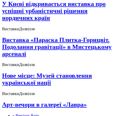
У Києві відкривається виставка про
успішні урбаністичні рішення
нордичних країн
Виставки
Дозвілля
Виставка «Параска Плитка-Горицвіт.
Подолання гравітації» в Мистецькому
арсеналі
Виставки
Дозвілля
Нове місце: Музей становлення
української нації
Виставки
Дозвілля
Арт-вечори в галереї «Лавра»
« Previous Page