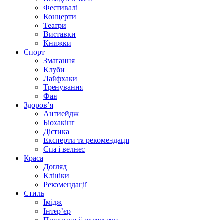
Фестивалі
Концерти
Театри
Виставки
Книжки
Спорт
Змагання
Клуби
Лайфхаки
Тренування
Фан
Здоров’я
Антиейдж
Біохакінг
Дієтика
Експерти та рекомендації
Спа i велнес
Краса
Догляд
Клініки
Рекомендації
Стиль
Імідж
Інтер’єр
Прикраси й аксесуари